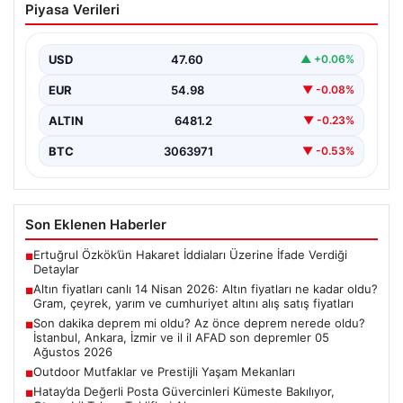
Piyasa Verileri
fiyatları ne kadar oldu? Gram, çeyrek,
yarım ve cumhuriyet altını alış satış
fiyatları
USD
47.60
▲ +0.06%
EUR
54.98
▼ -0.08%
ALTIN
6481.2
▼ -0.23%
BTC
3063971
▼ -0.53%
Son Eklenen Haberler
Ertuğrul Özkök’ün Hakaret İddiaları Üzerine İfade Verdiği
■
Detaylar
Altın fiyatları canlı 14 Nisan 2026: Altın fiyatları ne kadar oldu?
■
Gram, çeyrek, yarım ve cumhuriyet altını alış satış fiyatları
Son dakika deprem mi oldu? Az önce deprem nerede oldu?
■
İstanbul, Ankara, İzmir ve il il AFAD son depremler 05
Ağustos 2026
Outdoor Mutfaklar ve Prestijli Yaşam Mekanları
■
Hatay’da Değerli Posta Güvercinleri Kümeste Bakılıyor,
■