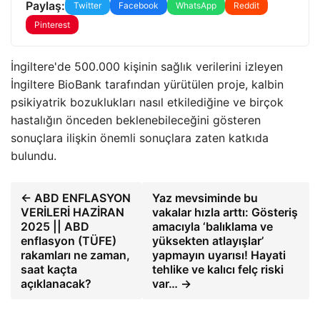
Paylaş:
Twitter
Facebook
WhatsApp
Reddit
Pinterest
İngiltere'de 500.000 kişinin sağlık verilerini izleyen
İngiltere BioBank tarafından yürütülen proje, kalbin
psikiyatrik bozuklukları nasıl etkilediğine ve birçok
hastalığın önceden beklenebileceğini gösteren
sonuçlara ilişkin önemli sonuçlara zaten katkıda
bulundu.
← ABD ENFLASYON
Yaz mevsiminde bu
VERİLERİ HAZİRAN
vakalar hızla arttı: Gösteriş
2025 || ABD
amacıyla ‘balıklama ve
enflasyon (TÜFE)
yüksekten atlayışlar’
rakamları ne zaman,
yapmayın uyarısı! Hayati
saat kaçta
tehlike ve kalıcı felç riski
açıklanacak?
var… →