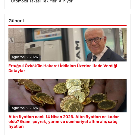
Otomobil Takası Teklifleri Alınıyor
Güncel
Ağustos 6, 2026
Ertuğrul Özkök’ün Hakaret İddiaları Üzerine İfade Verdiği
Detaylar
Ağustos 5, 2026
Altın fiyatları canlı 14 Nisan 2026: Altın fiyatları ne kadar
oldu? Gram, çeyrek, yarım ve cumhuriyet altını alış satış
fiyatları