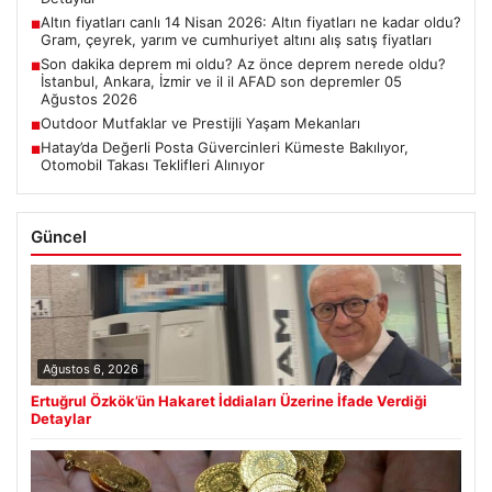
Altın fiyatları canlı 14 Nisan 2026: Altın fiyatları ne kadar oldu?
■
Gram, çeyrek, yarım ve cumhuriyet altını alış satış fiyatları
Son dakika deprem mi oldu? Az önce deprem nerede oldu?
■
İstanbul, Ankara, İzmir ve il il AFAD son depremler 05
Ağustos 2026
Outdoor Mutfaklar ve Prestijli Yaşam Mekanları
■
Hatay’da Değerli Posta Güvercinleri Kümeste Bakılıyor,
■
Otomobil Takası Teklifleri Alınıyor
Güncel
Ağustos 6, 2026
Ertuğrul Özkök’ün Hakaret İddiaları Üzerine İfade Verdiği
Detaylar