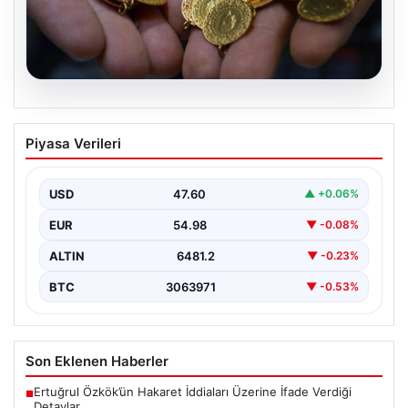
05.08.2026
Altın fiyatları canlı 14 Nisan 2026: Altın
Piyasa Verileri
fiyatları ne kadar oldu? Gram, çeyrek,
yarım ve cumhuriyet altını alış satış
fiyatları
USD
47.60
▲ +0.06%
EUR
54.98
▼ -0.08%
ALTIN
6481.2
▼ -0.23%
BTC
3063971
▼ -0.53%
Son Eklenen Haberler
Ertuğrul Özkök’ün Hakaret İddiaları Üzerine İfade Verdiği
■
Detaylar