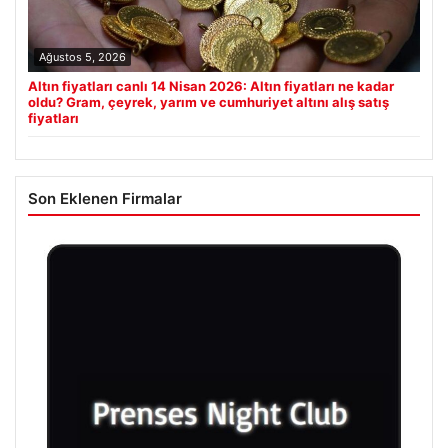
Ağustos 5, 2026
Altın fiyatları canlı 14 Nisan 2026: Altın fiyatları ne kadar
oldu? Gram, çeyrek, yarım ve cumhuriyet altını alış satış
fiyatları
Son Eklenen Firmalar