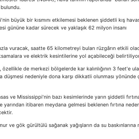
 bulundu.
nin büyük bir kısmını etkilemesi beklenen şiddetli kış hava
si gününe kadar sürecek ve yaklaşık 62 milyon insanı
uzla vuracak, saatte 65 kilometreyi bulan rüzgârın etkili ola
samalara ve elektrik kesintilerine yol açabileceği belirtiliyor
, özellikle de merkezi bölgelerde kar kalınlığının 3 feet'e ul
ına düşmesi nedeniyle dona karşı dikkatli olunması yönünde 
as ve Mississippi'nin bazı kesimlerinde yarın şiddetli fırtın
nde yarından itibaren meydana gelmesi beklenen fırtına neden
ektir.
r ve gök gürültülü sağanak yağışların da su baskınlarına