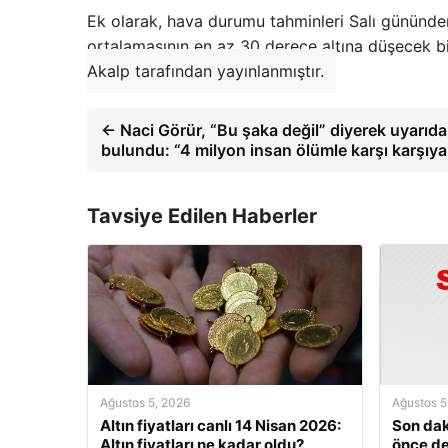
Ek olarak, hava durumu tahminleri Salı gününde
ortalamasının en az 30 derece altına düşecek bi
Akalp tarafından yayınlanmıştır.
← Naci Görür, “Bu şaka değil” diyerek uyarıda
bulundu: “4 milyon insan ölümle karşı karşıya
Tavsiye Edilen Haberler
Ağustos 5, 2026
Ağustos 5
Altın fiyatları canlı 14 Nisan 2026:
Son dak
Altın fiyatları ne kadar oldu?
önce d