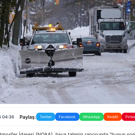
Paylaş:
5 04:36
Twitter
Facebook
WhatsApp
Reddit
Pinte
tmosfer İdaresi (NOAA), hava tahmin raporunda “bunun son