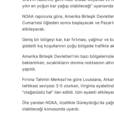
yılın en yoğun kar yağışı olabileceği” uyarısında
NOAA raporuna göre, Amerika Birleşik Devletleri'
Cumartesi öğleden sonra başlayacak ve Pazarte
etkileyecek.
Geniş bir bölgeyi kar, kar fırtınası, yağmur ve b
şiddetli kış koşullarının çoğu bölgede trafikte ak
Amerika Birleşik Devletleri'nin bazı bölgelerinde
beklenirken, sıcaklıkların donma noktasının alt
yapıldı.
Fırtına Tahmin Merkezi'ne göre Louisiana, Arkans
tehlikesi seviyesi 3-5 olurken, Virginia eyaleti
“olağanüstü hal” ilan edildi. tüm eyaleti etkileyec
Öte yandan NOAA, özellikle Güneydoğu'da yağmu
olabileceği konusunda uyardı.