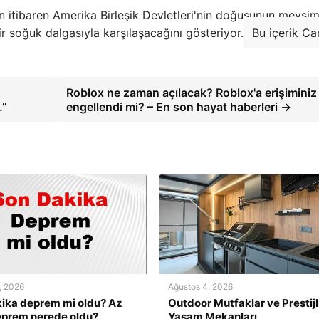
n itibaren Amerika Birleşik Devletleri'nin doğusunun mevsi
r soğuk dalgasıyla karşılaşacağını gösteriyor.
Bu içerik Ca
Roblox ne zaman açılacak? Roblox'a erişiminiz
.”
engellendi mi? – En son hayat haberleri →
, 2026
Ağustos 4, 2026
ika deprem mi oldu? Az
Outdoor Mutfaklar ve Prestijl
eprem nerede oldu?
Yaşam Mekanları