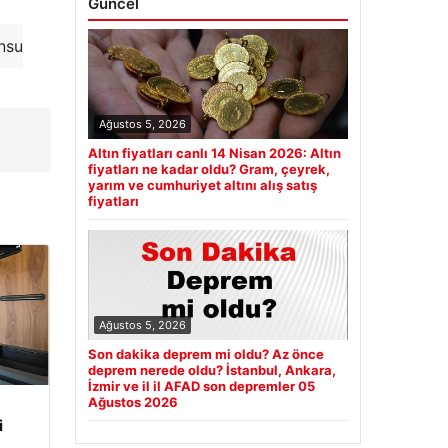
Güncel
m
nsu
Ağustos 5, 2026
Altın fiyatları canlı 14 Nisan 2026: Altın
fiyatları ne kadar oldu? Gram, çeyrek,
yarım ve cumhuriyet altını alış satış
fiyatları
Ağustos 5, 2026
Son dakika deprem mi oldu? Az önce
deprem nerede oldu? İstanbul, Ankara,
İzmir ve il il AFAD son depremler 05
Ağustos 2026
i