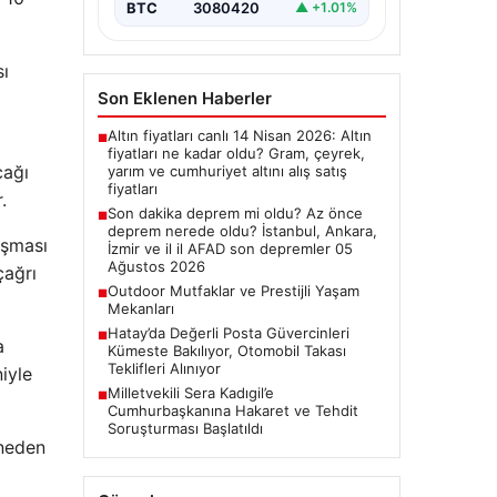
BTC
3080420
▲ +1.01%
Değerlendirmeler”, “content”: “
Bugün…
sı
Son Eklenen Haberler
Altın fiyatları canlı 14 Nisan 2026: Altın
■
fiyatları ne kadar oldu? Gram, çeyrek,
cağı
yarım ve cumhuriyet altını alış satış
fiyatları
.
Son dakika deprem mi oldu? Az önce
■
deprem nerede oldu? İstanbul, Ankara,
aşması
İzmir ve il il AFAD son depremler 05
Ağustos 2026
çağrı
Outdoor Mutfaklar ve Prestijli Yaşam
■
Mekanları
Hatay’da Değerli Posta Güvercinleri
■
a
Kümeste Bakılıyor, Otomobil Takası
Teklifleri Alınıyor
iyle
Milletvekili Sera Kadıgil’e
■
Cumhurbaşkanına Hakaret ve Tehdit
Soruşturması Başlatıldı
 neden