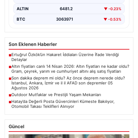
ALTIN
6481.2
▼ -0.23%
BTC
3063971
▼ -0.53%
Son Eklenen Haberler
Ertuğrul Özkök’ün Hakaret İddiaları Üzerine İfade Verdiği
■
Detaylar
Altın fiyatları canlı 14 Nisan 2026: Altın fiyatları ne kadar oldu?
■
Gram, çeyrek, yarım ve cumhuriyet altını alış satış fiyatları
Son dakika deprem mi oldu? Az önce deprem nerede oldu?
■
İstanbul, Ankara, İzmir ve il il AFAD son depremler 05
Ağustos 2026
Outdoor Mutfaklar ve Prestijli Yaşam Mekanları
■
Hatay’da Değerli Posta Güvercinleri Kümeste Bakılıyor,
■
Otomobil Takası Teklifleri Alınıyor
Güncel