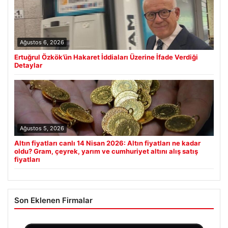
Ağustos 6, 2026
Ertuğrul Özkök’ün Hakaret İddiaları Üzerine İfade Verdiği
Detaylar
Ağustos 5, 2026
Altın fiyatları canlı 14 Nisan 2026: Altın fiyatları ne kadar
oldu? Gram, çeyrek, yarım ve cumhuriyet altını alış satış
fiyatları
Son Eklenen Firmalar