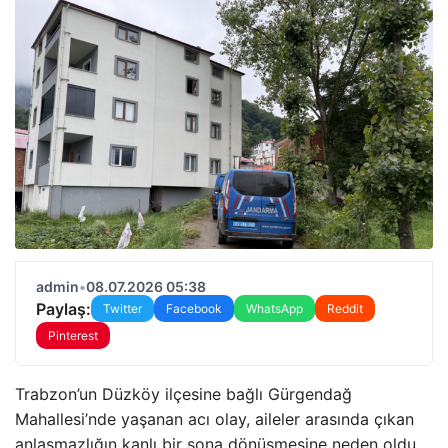
admin
•
08.07.2026 05:38
Paylaş:
Twitter
Facebook
WhatsApp
Reddit
Pinterest
Trabzon’un Düzköy ilçesine bağlı Gürgendağ
Mahallesi’nde yaşanan acı olay, aileler arasında çıkan
anlaşmazlığın kanlı bir sona dönüşmesine neden oldu.