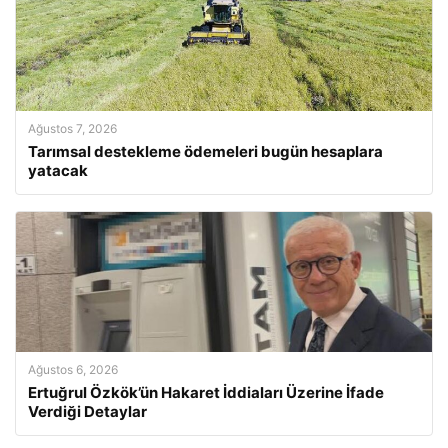
Ağustos 7, 2026
Tarımsal destekleme ödemeleri bugün hesaplara
yatacak
Ağustos 6, 2026
Ertuğrul Özkök’ün Hakaret İddiaları Üzerine İfade
Verdiği Detaylar