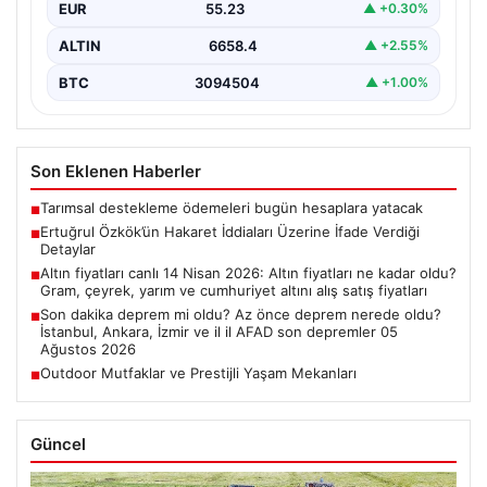
EUR
55.23
▲ +0.30%
ALTIN
6658.4
▲ +2.55%
BTC
3094504
▲ +1.00%
Son Eklenen Haberler
Tarımsal destekleme ödemeleri bugün hesaplara yatacak
■
Ertuğrul Özkök’ün Hakaret İddiaları Üzerine İfade Verdiği
■
Detaylar
Altın fiyatları canlı 14 Nisan 2026: Altın fiyatları ne kadar oldu?
■
Gram, çeyrek, yarım ve cumhuriyet altını alış satış fiyatları
Son dakika deprem mi oldu? Az önce deprem nerede oldu?
■
İstanbul, Ankara, İzmir ve il il AFAD son depremler 05
Ağustos 2026
Outdoor Mutfaklar ve Prestijli Yaşam Mekanları
■
Güncel