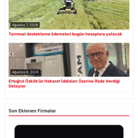
Ağustos 7, 2026
Tarımsal destekleme ödemeleri bugün hesaplara yatacak
Ağustos 6, 2026
Ertuğrul Özkök’ün Hakaret İddiaları Üzerine İfade Verdiği
Detaylar
Son Eklenen Firmalar