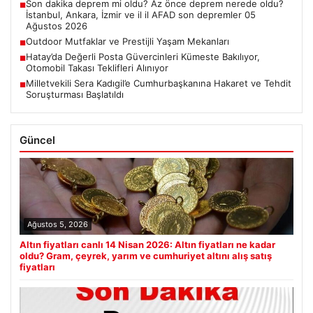
Son dakika deprem mi oldu? Az önce deprem nerede oldu?
■
İstanbul, Ankara, İzmir ve il il AFAD son depremler 05
Ağustos 2026
Outdoor Mutfaklar ve Prestijli Yaşam Mekanları
■
Hatay’da Değerli Posta Güvercinleri Kümeste Bakılıyor,
■
Otomobil Takası Teklifleri Alınıyor
Milletvekili Sera Kadıgil’e Cumhurbaşkanına Hakaret ve Tehdit
■
Soruşturması Başlatıldı
Güncel
Ağustos 5, 2026
Altın fiyatları canlı 14 Nisan 2026: Altın fiyatları ne kadar
oldu? Gram, çeyrek, yarım ve cumhuriyet altını alış satış
fiyatları