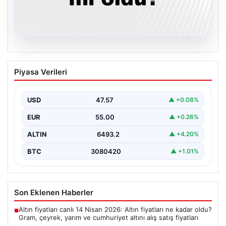
05.08.2026
Son dakika deprem mi oldu? Az önce
Piyasa Verileri
deprem nerede oldu? İstanbul, Ankara,
İzmir ve il il AFAD son depremler 05
Ağustos 2026
USD
47.57
▲ +0.08%
{ “title”: “05 Ağustos 2026 Güncel Deprem Durumu ve
EUR
55.00
▲ +0.26%
Son Değerlendirmeler”, “content”: “ Bugün…
ALTIN
6493.2
▲ +4.20%
BTC
3080420
▲ +1.01%
Son Eklenen Haberler
Altın fiyatları canlı 14 Nisan 2026: Altın fiyatları ne kadar oldu?
■
Gram, çeyrek, yarım ve cumhuriyet altını alış satış fiyatları