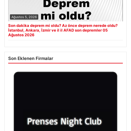
Ağustos 5, 2026
Son dakika deprem mi oldu? Az önce deprem nerede oldu?
İstanbul, Ankara, İzmir ve il il AFAD son depremler 05
Ağustos 2026
Son Eklenen Firmalar