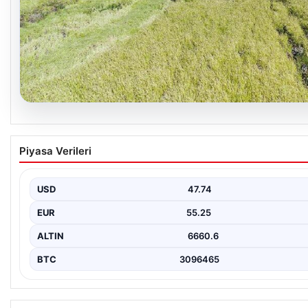
07.08.2026
Tarımsal destekleme ödemeleri bugün hesapl
Piyasa Verileri
USD
47.74
EUR
55.25
ALTIN
6660.6
BTC
3096465