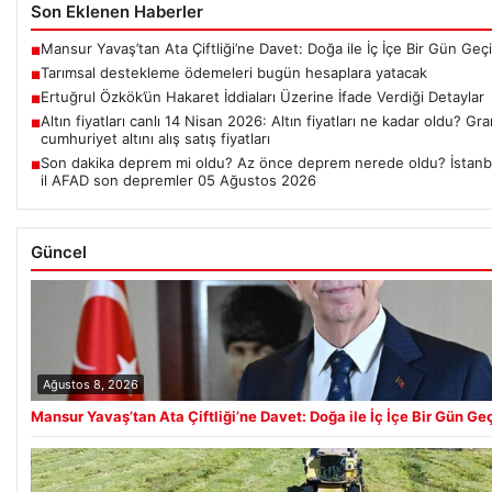
Son Eklenen Haberler
Mansur Yavaş’tan Ata Çiftliği’ne Davet: Doğa ile İç İçe Bir Gün Ge
■
Tarımsal destekleme ödemeleri bugün hesaplara yatacak
■
Ertuğrul Özkök’ün Hakaret İddiaları Üzerine İfade Verdiği Detaylar
■
Altın fiyatları canlı 14 Nisan 2026: Altın fiyatları ne kadar oldu? G
■
cumhuriyet altını alış satış fiyatları
Son dakika deprem mi oldu? Az önce deprem nerede oldu? İstanbul,
■
il AFAD son depremler 05 Ağustos 2026
Güncel
Ağustos 8, 2026
Mansur Yavaş’tan Ata Çiftliği’ne Davet: Doğa ile İç İçe Bir Gün G