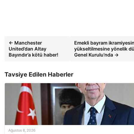
← Manchester
Emekli bayram ikramiyesi
United’dan Altay
yükseltilmesine yönelik
Bayındır’a kötü haber!
Genel Kurulu’nda →
Tavsiye Edilen Haberler
Ağustos 8, 2026