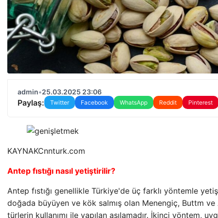
admin
•
25.03.2025 23:06
Paylaş:
Twitter
Facebook
WhatsApp
Reddit
Pinterest
KAYNAK
Cnnturk.com
Antep fıstığı nasıl yetiştirilir?
Antep fıstığı genellikle Türkiye'de üç farklı yöntemle yetişti
doğada büyüyen ve kök salmış olan Menengiç, Buttm ve At
türlerin kullanımı ile yapılan aşılamadır. İkinci yöntem, u