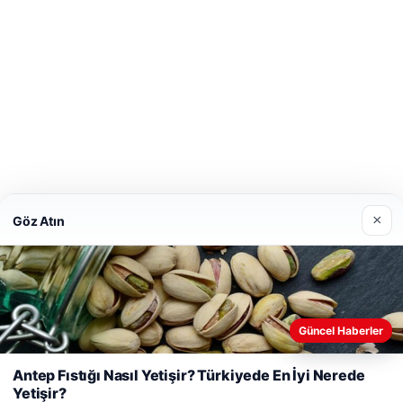
×
Göz Atın
Güncel Haberler
Web sitemizi nasıl kullandığınızı daha iyi anlayabilmek, deneyiminiz
Antep Fıstığı Nasıl Yetişir? Türkiyede En İyi Nerede
geliştirmek amacıyla çerezler kullanıyoruz.
Çerez Politikamız
Yetişir?