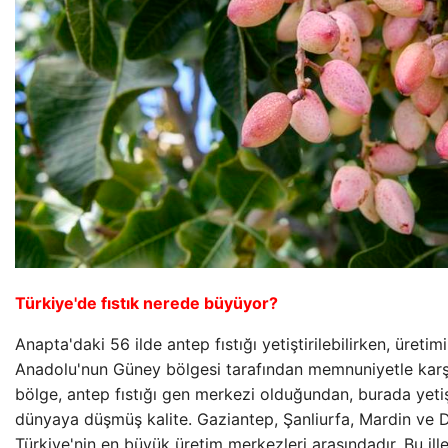
Türkiye'de fıstık nerede büyüyor?
Anapta'daki 56 ilde antep fıstığı yetiştirilebilirken, üreti
Anadolu'nun Güney bölgesi tarafından memnuniyetle karş
bölge, antep fıstığı gen merkezi olduğundan, burada yetişti
dünyaya düşmüş kalite. Gaziantep, Şanliurfa, Mardin ve Diy
Türkiye'nin en büyük üretim merkezleri arasındadır. Bu ille