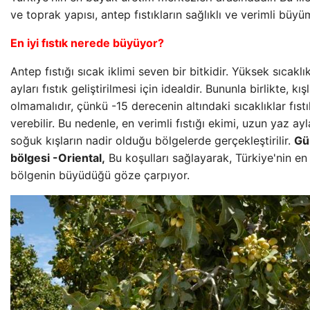
ve toprak yapısı, antep fıstıkların sağlıklı ve verimli büyü
En iyi fıstık nerede büyüyor?
Antep fıstığı sıcak iklimi seven bir bitkidir. Yüksek sıcakl
ayları fıstık geliştirilmesi için idealdir. Bununla birlikte, k
olmamalıdır, çünkü -15 derecenin altındaki sıcaklıklar fıst
verebilir. Bu nedenle, en verimli fıstığı ekimi, uzun yaz ay
soğuk kışların nadir olduğu bölgelerde gerçekleştirilir.
Gü
bölgesi -Oriental,
Bu koşulları sağlayarak, Türkiye'nin en 
bölgenin büyüdüğü göze çarpıyor.