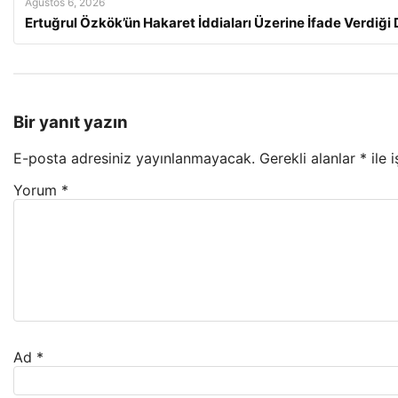
Ağustos 6, 2026
Ertuğrul Özkök’ün Hakaret İddiaları Üzerine İfade Verdiği
Bir yanıt yazın
E-posta adresiniz yayınlanmayacak.
Gerekli alanlar
*
ile 
Yorum
*
Ad
*