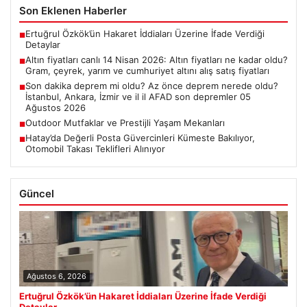
Son Eklenen Haberler
Ertuğrul Özkök’ün Hakaret İddiaları Üzerine İfade Verdiği
■
Detaylar
Altın fiyatları canlı 14 Nisan 2026: Altın fiyatları ne kadar oldu?
■
Gram, çeyrek, yarım ve cumhuriyet altını alış satış fiyatları
Son dakika deprem mi oldu? Az önce deprem nerede oldu?
■
İstanbul, Ankara, İzmir ve il il AFAD son depremler 05
Ağustos 2026
Outdoor Mutfaklar ve Prestijli Yaşam Mekanları
■
Hatay’da Değerli Posta Güvercinleri Kümeste Bakılıyor,
■
Otomobil Takası Teklifleri Alınıyor
Güncel
Ağustos 6, 2026
Ertuğrul Özkök’ün Hakaret İddiaları Üzerine İfade Verdiği
Detaylar