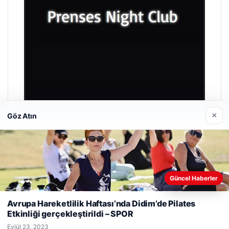
×
Göz Atın
Prenses Night Club
Nisan 29, 2026
Güncel Haberler
Web sitemizi nasıl kullandığınızı daha iyi anlayabilmek,
deneyiminizi kişiselleştirmek ve geliştirmek amacıyla çerezler
Avrupa Hareketlilik Haftası’nda Didim’de Pilates
kullanıyoruz.
Çerez Politikamız
Etkinliği gerçekleştirildi – SPOR
Reddet
Kabul Et
© 2026 Laf Gazetesi
Eylül 23, 2023