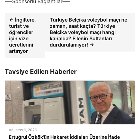
—–Sponsorlu Bağlantılar—–
← İngiltere,
Türkiye Belçika voleybol maçı ne
turist ve
zaman, saat kaçta? Türkiye
öğrenciler
Belçika voleybol maçı hangi
için vize
kanalda? Filenin Sultanları
ücretlerini
durdurulamıyor! →
artırıyor
Tavsiye Edilen Haberler
Ağustos 6, 2026
Ertuğrul Özkök’ün Hakaret İddiaları Üzerine İfade