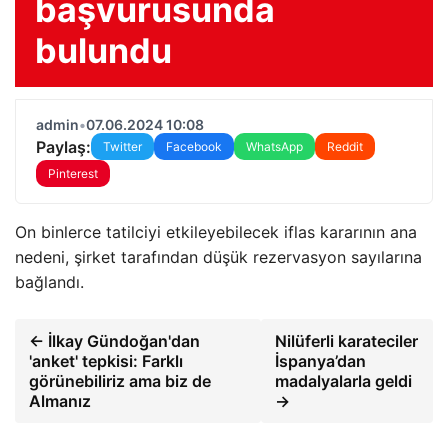
başvurusunda
bulundu
admin
•
07.06.2024 10:08
Paylaş:
Twitter
Facebook
WhatsApp
Reddit
Pinterest
On binlerce tatilciyi etkileyebilecek iflas kararının ana
nedeni, şirket tarafından düşük rezervasyon sayılarına
bağlandı.
← İlkay Gündoğan'dan
Nilüferli karateciler
'anket' tepkisi: Farklı
İspanya’dan
görünebiliriz ama biz de
madalyalarla geldi
Almanız
→