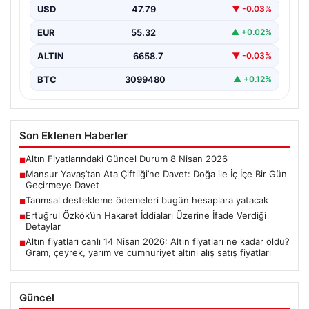
Yavaş, geçtiğimiz günlerde yaptığı açıklamayla
USD
47.79
▼ -0.03%
Ankaralıları Gölbaşı bölgesinde…
EUR
55.32
▲ +0.02%
ALTIN
6658.7
▼ -0.03%
BTC
3099480
▲ +0.12%
Son Eklenen Haberler
Altın Fiyatlarındaki Güncel Durum 8 Nisan 2026
■
Mansur Yavaş’tan Ata Çiftliği’ne Davet: Doğa ile İç İçe Bir Gün
■
Geçirmeye Davet
Tarımsal destekleme ödemeleri bugün hesaplara yatacak
■
Ertuğrul Özkök’ün Hakaret İddiaları Üzerine İfade Verdiği
■
Detaylar
Altın fiyatları canlı 14 Nisan 2026: Altın fiyatları ne kadar oldu?
■
Gram, çeyrek, yarım ve cumhuriyet altını alış satış fiyatları
Güncel