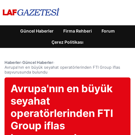
Güncel Haberler
Firma Rehberi
Forum
Çerez Politikası
Haberler
›
Güncel Haberler
›
Avrupa'nın en büyük seyahat operatörlerinden FTI Group iflas
başvurusunda bulundu
Avrupa'nın en büyük
seyahat
operatörlerinden FTI
Group iflas