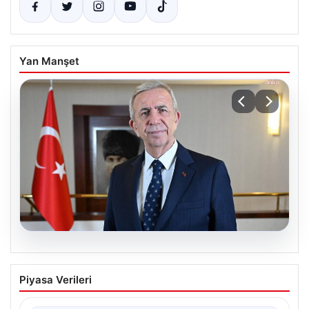
Yan Manşet
08.08.2026
Mansur Yavaş’tan Ata Çiftliği’ne Davet:
Piyasa Verileri
Doğa ile İç İçe Bir Gün Geçirmeye Davet
Başkent Ankara’nın sevilen belediye başkanı Mansur