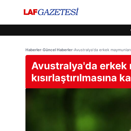
Haberler
›
Güncel Haberler
›
Avustralya'da erkek maymunların 
Avustralya'da erkek
kısırlaştırılmasına ka