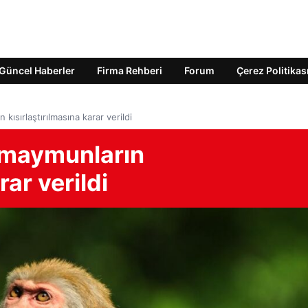
Güncel Haberler
Firma Rehberi
Forum
Çerez Politikas
kısırlaştırılmasına karar verildi
 maymunların
rar verildi