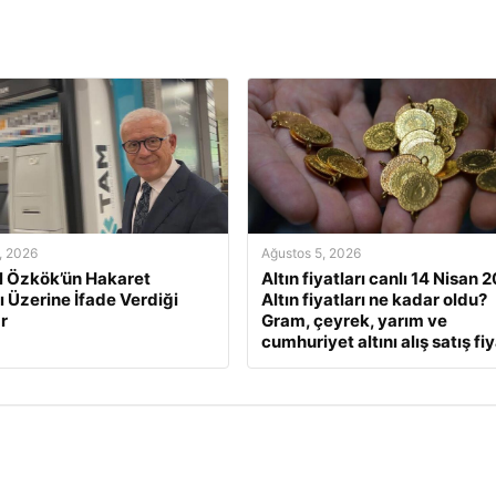
, 2026
Ağustos 5, 2026
l Özkök’ün Hakaret
Altın fiyatları canlı 14 Nisan 
ı Üzerine İfade Verdiği
Altın fiyatları ne kadar oldu?
r
Gram, çeyrek, yarım ve
cumhuriyet altını alış satış fiy