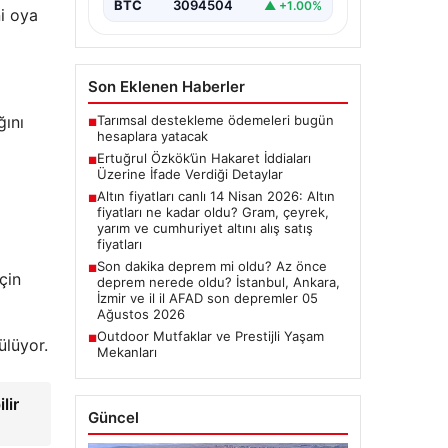
BTC
3094504
▲ +1.00%
ni oya
Son Eklenen Haberler
Tarımsal destekleme ödemeleri bugün
ğını
■
hesaplara yatacak
Ertuğrul Özkök’ün Hakaret İddiaları
■
Üzerine İfade Verdiği Detaylar
Altın fiyatları canlı 14 Nisan 2026: Altın
■
fiyatları ne kadar oldu? Gram, çeyrek,
yarım ve cumhuriyet altını alış satış
fiyatları
Son dakika deprem mi oldu? Az önce
■
çin
deprem nerede oldu? İstanbul, Ankara,
İzmir ve il il AFAD son depremler 05
Ağustos 2026
Outdoor Mutfaklar ve Prestijli Yaşam
■
ülüyor.
Mekanları
lir
Güncel