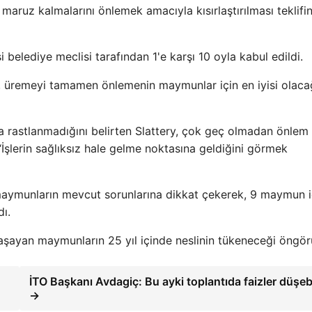
aruz kalmalarını önlemek amacıyla kısırlaştırılması teklifi
i belediye meclisi tarafından 1'e karşı 10 oyla kabul edildi.
ry, üremeyi tamamen önlemenin maymunlar için en iyisi olaca
a rastlanmadığını belirten Slattery, çok geç olmadan önlem
 “İşlerin sağlıksız hale gelme noktasına geldiğini görmek
e maymunların mevcut sorunlarına dikkat çekerek, 9 maymun i
ı.
yaşayan maymunların 25 yıl içinde neslinin tükeneceği öngör
İTO Başkanı Avdagiç: Bu ayki toplantıda faizler düşebi
→