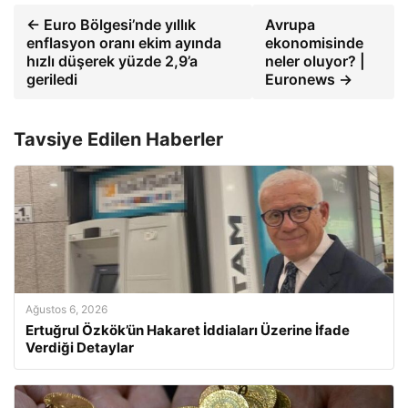
← Euro Bölgesi’nde yıllık
Avrupa
enflasyon oranı ekim ayında
ekonomisinde
hızlı düşerek yüzde 2,9’a
neler oluyor? |
geriledi
Euronews →
Tavsiye Edilen Haberler
Ağustos 6, 2026
Ertuğrul Özkök’ün Hakaret İddiaları Üzerine İfade
Verdiği Detaylar