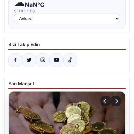
☁
NaN°C
ŞEHIR SEÇ
Bizi Takip Edin
Yan Manşet