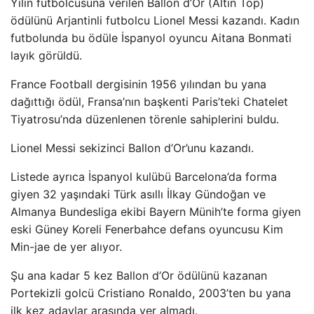
Yılın futbolcusuna verilen Ballon d’Or (Altın Top)
ödülünü Arjantinli futbolcu Lionel Messi kazandı. Kadın
futbolunda bu ödüle İspanyol oyuncu Aitana Bonmati
layık görüldü.
France Football dergisinin 1956 yılından bu yana
dağıttığı ödül, Fransa’nın başkenti Paris’teki Chatelet
Tiyatrosu’nda düzenlenen törenle sahiplerini buldu.
Lionel Messi sekizinci Ballon d’Or’unu kazandı.
Listede ayrıca İspanyol kulübü Barcelona’da forma
giyen 32 yaşındaki Türk asıllı İlkay Gündoğan ve
Almanya Bundesliga ekibi Bayern Münih’te forma giyen
eski Güney Koreli Fenerbahce defans oyuncusu Kim
Min-jae de yer alıyor.
Şu ana kadar 5 kez Ballon d’Or ödülünü kazanan
Portekizli golcü Cristiano Ronaldo, 2003’ten bu yana
ilk kez adaylar arasında yer almadı.