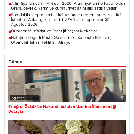
Altın fiyatları canlı 14 Nisan 2026: Altın fiyatları ne kadar oldu?
■
Gram, çeyrek, yarım ve cumhuriyet altını alış satış fiyatları
Son dakika deprem mi oldu? Az önce deprem nerede oldu?
■
İstanbul, Ankara, İzmir ve il il AFAD son depremler 05
Ağustos 2026
Outdoor Mutfaklar ve Prestijli Yaşam Mekanları
■
Hatay’da Değerli Posta Güvercinleri Kümeste Bakılıyor,
■
Otomobil Takası Teklifleri Alınıyor
Güncel
Ağustos 6, 2026
Ertuğrul Özkök’ün Hakaret İddiaları Üzerine İfade Verdiği
Detaylar