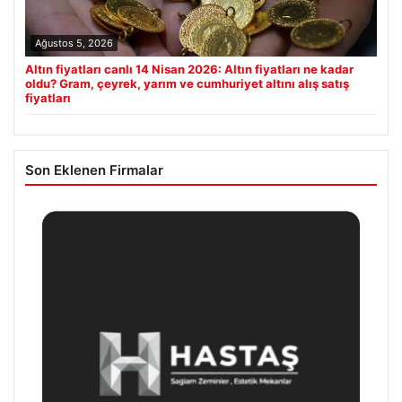
Ağustos 5, 2026
Altın fiyatları canlı 14 Nisan 2026: Altın fiyatları ne kadar
oldu? Gram, çeyrek, yarım ve cumhuriyet altını alış satış
fiyatları
Son Eklenen Firmalar