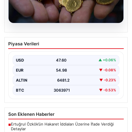
05.08.2026
Altın fiyatları canlı 14 Nisan 2026: Altın
Piyasa Verileri
fiyatları ne kadar oldu? Gram, çeyrek,
yarım ve cumhuriyet altını alış satış
fiyatları
USD
47.60
▲ +0.06%
EUR
54.98
▼ -0.08%
ALTIN
6481.2
▼ -0.23%
BTC
3063971
▼ -0.53%
Son Eklenen Haberler
Ertuğrul Özkök’ün Hakaret İddiaları Üzerine İfade Verdiği
■
Detaylar