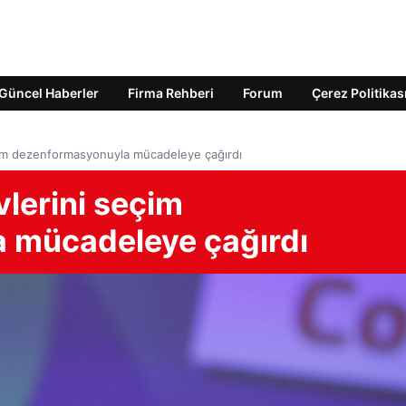
Güncel Haberler
Firma Rehberi
Forum
Çerez Politikas
eçim dezenformasyonuyla mücadeleye çağırdı
vlerini seçim
 mücadeleye çağırdı