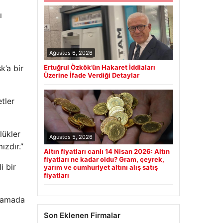
ı
Ağustos 6, 2026
k’a bir
Ertuğrul Özkök’ün Hakaret İddiaları
Üzerine İfade Verdiği Detaylar
tler
lükler
Ağustos 5, 2026
ızdır.”
Altın fiyatları canlı 14 Nisan 2026: Altın
fiyatları ne kadar oldu? Gram, çeyrek,
 bir
yarım ve cumhuriyet altını alış satış
fiyatları
klamada
Son Eklenen Firmalar