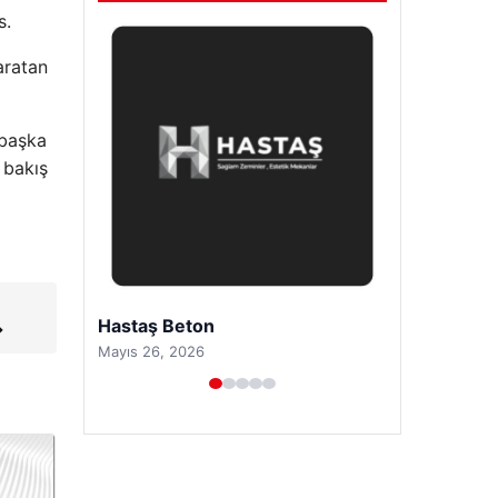
s.
yaratan
 başka
 bakış
Prenses Night Club
→
Nisan 29, 2026