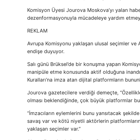
Komisyon Üyesi Jourova Moskova’yı yalan haber
dezenformasyonuyla mücadeleye yardım etmeye
REKLAM
Avrupa Komisyonu yaklaşan ulusal seçimler ve 
endişe duyuyor.
Salı günü Brüksel’de bir konuşma yapan Komisyo
manipüle etme konusunda aktif olduğuna inandı
Kuralları’na imza atan dijital platformların bunu
Jourova gazetecilere verdiği demeçte, “Özellikl
olması beklendiğinde, çok büyük platformlar bu r
“İmzacıların eylemlerini bunu yansıtacak şekilde 
savaş var ve kötü niyetli aktörlerin platformları
yaklaşan seçimler var.”