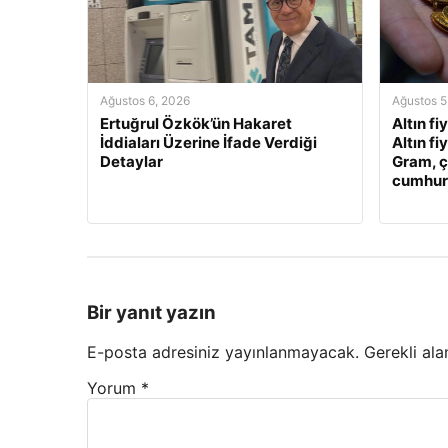
Ağustos 6, 2026
Ağustos 5
Ertuğrul Özkök’ün Hakaret
Altın fi
İddiaları Üzerine İfade Verdiği
Altın fi
Detaylar
Gram, ç
cumhuriy
Bir yanıt yazın
E-posta adresiniz yayınlanmayacak.
Gerekli ala
Yorum
*