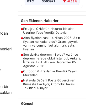
BTC
3063971
▼ -0.53%
Son Eklenen Haberler
Ertuğrul Özkök’ün Hakaret İddiaları
■
Üzerine İfade Verdiği Detaylar
ondan
Altın fiyatları canlı 14 Nisan 2026: Altın
■
fiyatları ne kadar oldu? Gram, çeyrek,
yarım ve cumhuriyet altını alış satış
menleri
fiyatları
Son dakika deprem mi oldu? Az önce
■
deprem nerede oldu? İstanbul, Ankara,
İzmir ve il il AFAD son depremler 05
Ağustos 2026
f
Outdoor Mutfaklar ve Prestijli Yaşam
■
Mekanları
Hatay’da Değerli Posta Güvercinleri
■
Kümeste Bakılıyor, Otomobil Takası
n bir
Teklifleri Alınıyor
cakları
Güncel