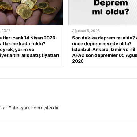
, 2026
Ağustos 5, 2026
yatları canlı 14 Nisan 2026:
Son dakika deprem mi oldu? 
yatları ne kadar oldu?
önce deprem nerede oldu?
eyrek, yarım ve
İstanbul, Ankara, İzmir ve il il
et altını alış satış fiyatları
AFAD son depremler 05 Ağus
2026
nlar
*
ile işaretlenmişlerdir