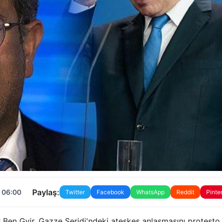
Paylaş:
 06:00
Twitter
Facebook
WhatsApp
Reddit
Pinte
mar Ben Gvir, Gazze Şeridi'ndeki ateşkes anlaşmasını protest