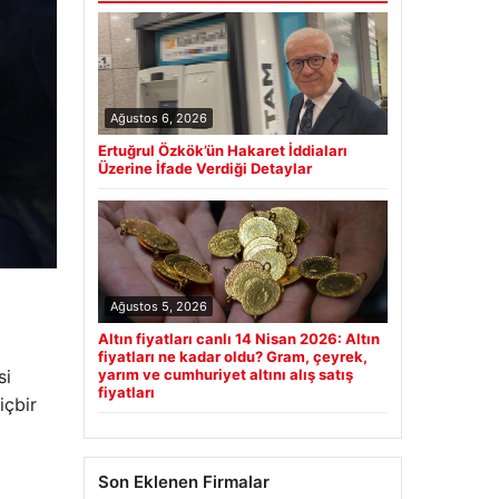
Ağustos 6, 2026
Ertuğrul Özkök’ün Hakaret İddiaları
Üzerine İfade Verdiği Detaylar
Ağustos 5, 2026
Altın fiyatları canlı 14 Nisan 2026: Altın
fiyatları ne kadar oldu? Gram, çeyrek,
si
yarım ve cumhuriyet altını alış satış
fiyatları
içbir
Son Eklenen Firmalar