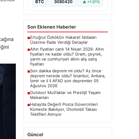
BTC
3080420
▲ +1.01%
Son Eklenen Haberler
Ertuğrul Özkök’ün Hakaret İddiaları
cağına
■
Üzerine İfade Verdiği Detaylar
ğini
Altın fiyatları canlı 14 Nisan 2026: Altın
■
fiyatları ne kadar oldu? Gram, çeyrek,
yarım ve cumhuriyet altını alış satış
fiyatları
Son dakika deprem mi oldu? Az önce
■
deprem nerede oldu? İstanbul, Ankara,
İzmir ve il il AFAD son depremler 05
Ağustos 2026
Outdoor Mutfaklar ve Prestijli Yaşam
■
Mekanları
Hatay’da Değerli Posta Güvercinleri
■
Kümeste Bakılıyor, Otomobil Takası
Teklifleri Alınıyor
Güncel