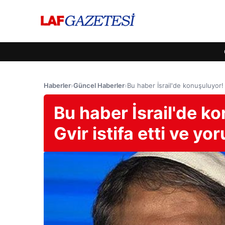
Haberler
›
Güncel Haberler
›
Bu haber İsrail'de konuşuluyor! 
Bu haber İsrail'de ko
Gvir istifa etti ve y