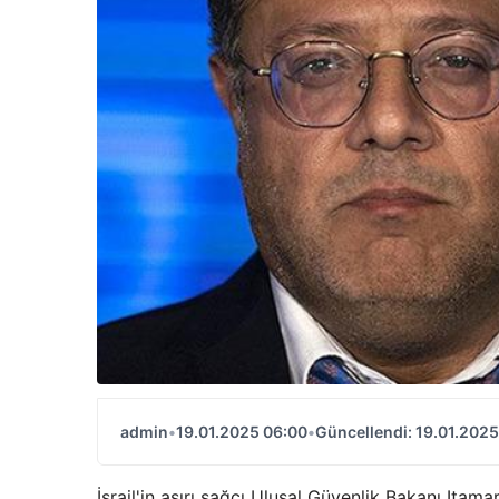
admin
•
19.01.2025 06:00
•
Güncellendi: 19.01.2025
İsrail'in aşırı sağcı Ulusal Güvenlik Bakanı Ita