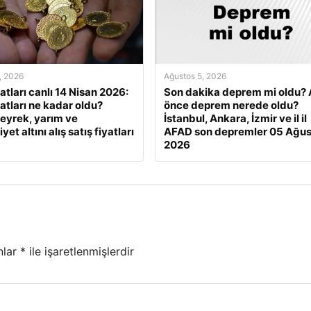
, 2026
Ağustos 5, 2026
yatları canlı 14 Nisan 2026:
Son dakika deprem mi oldu? 
yatları ne kadar oldu?
önce deprem nerede oldu?
eyrek, yarım ve
İstanbul, Ankara, İzmir ve il il
et altını alış satış fiyatları
AFAD son depremler 05 Ağus
2026
nlar
*
ile işaretlenmişlerdir