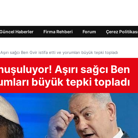
Güncel Haberler
Firma Rehberi
Forum
Çerez Politikas
Aşırı sağcı Ben Gvir istifa etti ve yorumları büyük tepki topladı
nuşuluyor! Aşırı sağcı Ben
orumları büyük tepki topladı