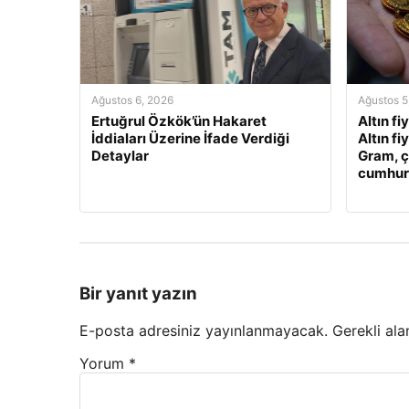
Ağustos 6, 2026
Ağustos 5
Ertuğrul Özkök’ün Hakaret
Altın fi
İddiaları Üzerine İfade Verdiği
Altın fi
Detaylar
Gram, ç
cumhuriy
Bir yanıt yazın
E-posta adresiniz yayınlanmayacak.
Gerekli ala
Yorum
*