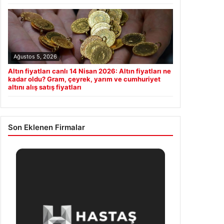
Ağustos 5, 2026
Altın fiyatları canlı 14 Nisan 2026: Altın fiyatları ne
kadar oldu? Gram, çeyrek, yarım ve cumhuriyet
altını alış satış fiyatları
Son Eklenen Firmalar