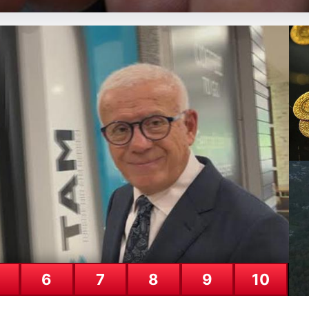
Nisan 2026: Altın fiyatları ne kada
mhuriyet altını alış satış fiyatla
Al
ne
29
6
7
8
9
10