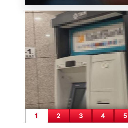
fiyatları
SICAK HABER
GÜNCEL HABERLER
0 YORUM
05.08.2026
Altın fiyatları canlı 14 
Gram, çeyrek, yarım ve cu
1
2
3
4
5