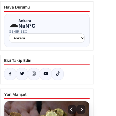
talya’nın Kaş ilçesinde orman yangını. Havadan ve
ran müdahale ediliyor
Hava Durumu
.07.2026 08:38
☁
Ankara
NaN°C
ŞEHIR SEÇ
Bizi Takip Edin
Yan Manşet