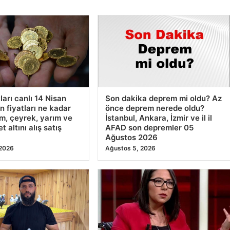
An
ka
28
tları canlı 14 Nisan
Son dakika deprem mi oldu? Az
n fiyatları ne kadar
önce deprem nerede oldu?
m, çeyrek, yarım ve
İstanbul, Ankara, İzmir ve il il
 altını alış satış
AFAD son depremler 05
Ağustos 2026
 2026
Ağustos 5, 2026