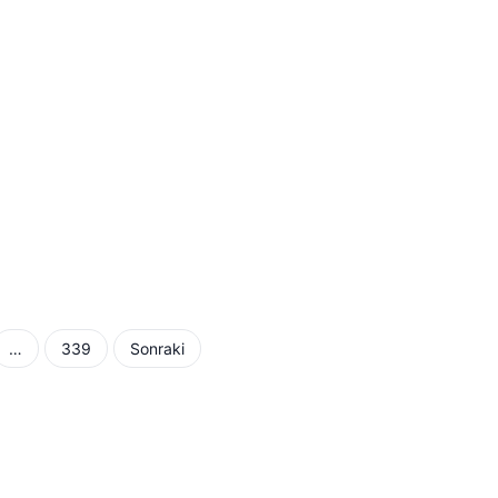
…
339
Sonraki
ması