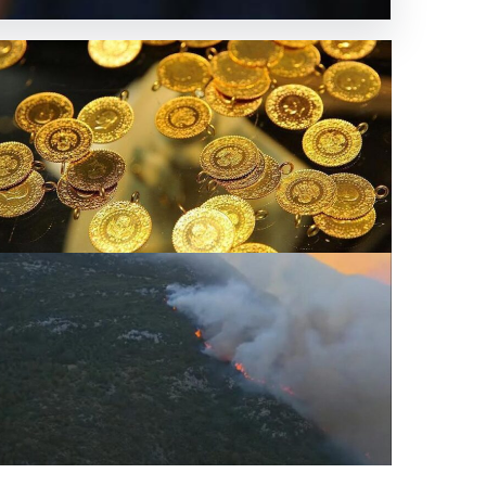
r oldu?
rı
tın fiyatları canlı 7 Nisan 2026: Altın fiyatları bugün
 kadar oldu?
.07.2026 07:38