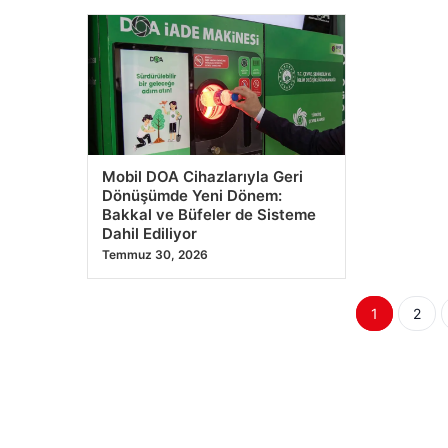
Mobil DOA Cihazlarıyla Geri
Dönüşümde Yeni Dönem:
Bakkal ve Büfeler de Sisteme
Dahil Ediliyor
Temmuz 30, 2026
Yazı
1
2
sayfala