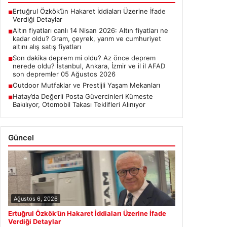
Ertuğrul Özkök’ün Hakaret İddiaları Üzerine İfade
■
Verdiği Detaylar
Altın fiyatları canlı 14 Nisan 2026: Altın fiyatları ne
■
kadar oldu? Gram, çeyrek, yarım ve cumhuriyet
altını alış satış fiyatları
Son dakika deprem mi oldu? Az önce deprem
■
nerede oldu? İstanbul, Ankara, İzmir ve il il AFAD
son depremler 05 Ağustos 2026
Outdoor Mutfaklar ve Prestijli Yaşam Mekanları
■
Hatay’da Değerli Posta Güvercinleri Kümeste
■
Bakılıyor, Otomobil Takası Teklifleri Alınıyor
Güncel
Ağustos 6, 2026
Ertuğrul Özkök’ün Hakaret İddiaları Üzerine İfade
Verdiği Detaylar