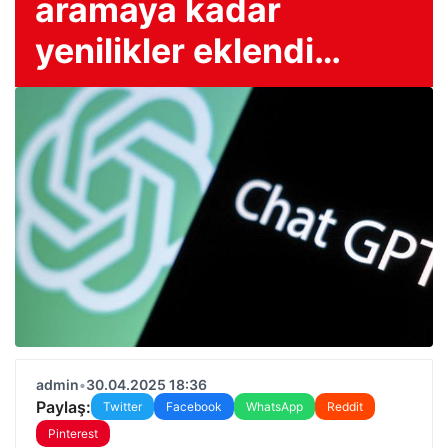
aramaya kadar
yenilikler eklendi…
admin
•
30.04.2025 18:36
Paylaş:
Twitter
Facebook
WhatsApp
Reddit
Pinterest