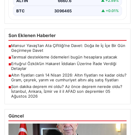
ALTIN
6660.6
▲ +2.59%
BTC
3096465
▲ +0.01%
Son Eklenen Haberler
Mansur Yavaş’tan Ata Çiftliği’ne Davet: Doğa ile İç İçe Bir Gün
■
Geçirmeye Davet
Tarımsal destekleme ödemeleri bugün hesaplara yatacak
■
Ertuğrul Özkök’ün Hakaret İddiaları Üzerine İfade Verdiği
■
Detaylar
Altın fiyatları canlı 14 Nisan 2026: Altın fiyatları ne kadar oldu?
■
Gram, çeyrek, yarım ve cumhuriyet altını alış satış fiyatları
Son dakika deprem mi oldu? Az önce deprem nerede oldu?
■
İstanbul, Ankara, İzmir ve il il AFAD son depremler 05
Ağustos 2026
Güncel