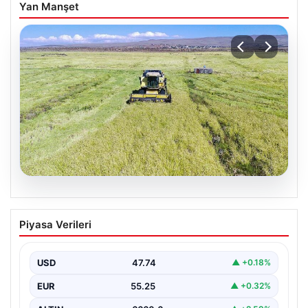
Yan Manşet
07.08.2026
Tarımsal destekleme ödemeleri bugün
Piyasa Verileri
hesaplara yatacak
USD
47.74
▲ +0.18%
EUR
55.25
▲ +0.32%