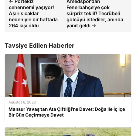
← Portekiz
Amedspor’dan
cehennemi yaşıyor!
Fenerbahçe’ye çok
Aşırı sıcaklar
sürpriz teklif! Tecrübeli
nedeniyle bir haftada
golcüyü istediler, anında
264 kişi öldü
yanıt geldi →
Tavsiye Edilen Haberler
Ağustos 8, 2026
Mansur Yavaş’tan Ata Çiftliği’ne Davet: Doğa ile İç İçe
Bir Gün Geçirmeye Davet