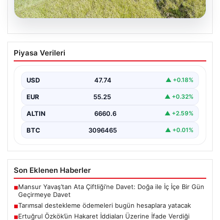
07.08.2026
Tarımsal destekleme ödemeleri bugün
Piyasa Verileri
hesaplara yatacak
USD
47.74
▲ +0.18%
EUR
55.25
▲ +0.32%
ALTIN
6660.6
▲ +2.59%
BTC
3096465
▲ +0.01%
Son Eklenen Haberler
Mansur Yavaş’tan Ata Çiftliği’ne Davet: Doğa ile İç İçe Bir Gün
■
Geçirmeye Davet
Tarımsal destekleme ödemeleri bugün hesaplara yatacak
■
Ertuğrul Özkök’ün Hakaret İddiaları Üzerine İfade Verdiği
■