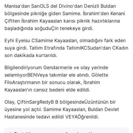
Manisa'dan Sarı
OLS del Divino'dan Denizli Buldan
bölgesinde pikniğe giden Samime.
İbrahim'den Kenani
Çiftten
İbrahim Kayaaslan karısı piknik hazırlıklarına
başladığında soğudu
Çin tenekeye girdi.
Eyhi Eyei
su
C
Samime Kayaaslan, olmadığını fark eden
suya girdi.
Tatlım Etrafında Tatlım
IK
C
Sudan'dan
C
Kadın
son dakikada kurtarıldı.
Bilgilendiriyorum
Gendarmerie ve olay yerinde
selamlıyor
BEN
Veya takımlar ele alındı. Gölette
Filo
Araştırmanın bir sonucu olarak, İbrahim
Kayaaslan'ın cansız bedeni elde edildi.
Olay,
Çiftin
Sarg
Redy
B B bölgesinde
Üzüntünün bir
üyesine yol açtı
I. Samime Kayaaslan, Buldan Devlet
Hastanesinde tedavi edildi
VEYA
Öğrenildi.