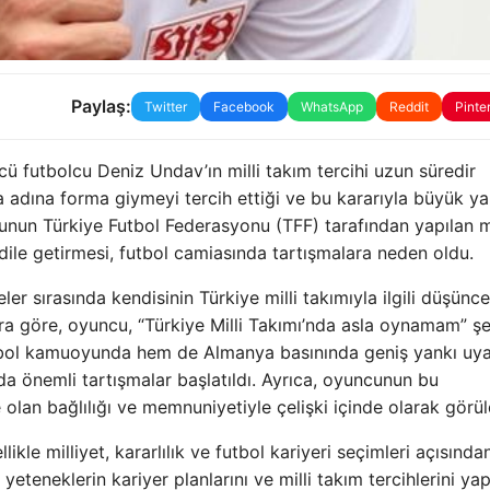
Paylaş:
Twitter
Facebook
WhatsApp
Reddit
Pinte
ü futbolcu Deniz Undav’ın milli takım tercihi uzun süredir
dına forma giymeyi tercih ettiği ve bu kararıyla büyük ya
nun Türkiye Futbol Federasyonu (TFF) tarafından yapılan mi
 dile getirmesi, futbol camiasında tartışmalara neden oldu.
 sırasında kendisinin Türkiye milli takımıyla ilgili düşüncel
klara göre, oyuncu, “Türkiye Milli Takımı’nda asla oynamam” ş
utbol kamuoyunda hem de Almanya basınında geniş yankı uya
da önemli tartışmalar başlatıldı. Ayrıca, oyuncunun bu
 olan bağlılığı ve memnuniyetiyle çelişki içinde olarak görül
ikle milliyet, kararlılık ve futbol kariyeri seçimleri açısında
 yeteneklerin kariyer planlarını ve milli takım tercihlerini y