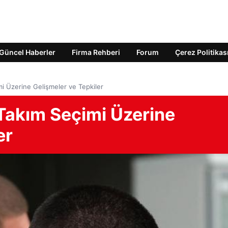
Güncel Haberler
Firma Rehberi
Forum
Çerez Politikas
mi Üzerine Gelişmeler ve Tepkiler
 Takım Seçimi Üzerine
er