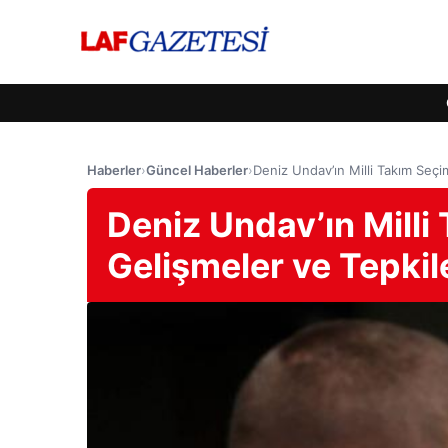
Haberler
›
Güncel Haberler
›
Deniz Undav’ın Milli Takım Seçi
Deniz Undav’ın Milli
Gelişmeler ve Tepkil