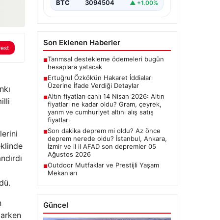
BTC
3094504
▲ +1.00%
Son Eklenen Haberler
rest
Tarımsal destekleme ödemeleri bugün
■
hesaplara yatacak
Ertuğrul Özkök’ün Hakaret İddiaları
■
Üzerine İfade Verdiği Detaylar
nkı
Altın fiyatları canlı 14 Nisan 2026: Altın
■
lli
fiyatları ne kadar oldu? Gram, çeyrek,
yarım ve cumhuriyet altını alış satış
fiyatları
Son dakika deprem mi oldu? Az önce
erini
■
deprem nerede oldu? İstanbul, Ankara,
eklinde
İzmir ve il il AFAD son depremler 05
Ağustos 2026
ndırdı
Outdoor Mutfaklar ve Prestijli Yaşam
■
Mekanları
dü.
n
Güncel
aparken