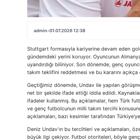
admin
•
01.07.2026 12:38
Stuttgart formasıyla kariyerine devam eden golc
gündemdeki yerini koruyor. Oyuncunun Almanya a
uyandırdığı biliniyor. Son dönemde, genç oyuncu
takım teklifini reddetmesi ve bu kararını açıkça
Geçtiğimiz dönemde, Undav ile yapılan görüşmeler
net bir şekilde ifade ettiği iddia edildi. Kayna
ifadeler kullanmış. Bu açıklamalar, hem Türk f
ve genç futbolcunun milli takım tercihi konusun
açıklamaları, bazı kesimler tarafından Türkiye’ye
Deniz Undav’ın bu tercihleri ve açıklamaları, özell
büyük ilgi çekiyor. Futbol otoriteleri, böyle genç