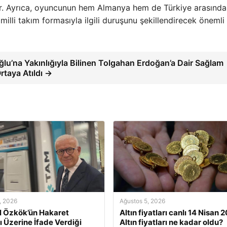
yor. Ayrıca, oyuncunun hem Almanya hem de Türkiye arasında
 milli takım formasıyla ilgili duruşunu şekillendirecek önemli 
ğlu’na Yakınlığıyla Bilinen Tolgahan Erdoğan’a Dair Sağlam
Ortaya Atıldı →
, 2026
Ağustos 5, 2026
l Özkök’ün Hakaret
Altın fiyatları canlı 14 Nisan 
ı Üzerine İfade Verdiği
Altın fiyatları ne kadar oldu?