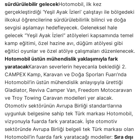
sürdürülebilir gelecek
Hotomobil, ilk kez
gerçekleştirdiği ‘Yeşil Ayak İzleri’ çalıştayı ile bölgedeki
ilkokul öğrencilerine sürdürülebilirlik bilinci ve doğa
sevgisi aşılamayı hedefleyecek. Geleneksel hale
gelecek “Yeşil Ayak İzleri” atölyeleri kapsamında temel
kamp eğitimi, özel hazine avı, düğüm atölyesi gibi
eğitici oyunlar ve özel atölye çalışmaları düzenlenecek.
Hotomobil üstün mühendislik yaklaşımıyla fark
yaratacak
Karavan severlerin heyecanla beklediği 2.
CAMPEX Kamp, Karavan ve Doğa Sporları Fuarı’nda
Hotomobil’in üstün mühendislik anlayışıyla ürettiği
Gladiator, Reviva Camper Van, Freedom Motocaravan
ve Troy Towing Caravan modelleri yer alacak.
Otomotiv sektörünün Avrupa Birliği standartlarına
uygunluk belgesine sahip tek Türk markası Hotomobil,
vizyonuyla fuarda fark yaratacak. İşte otomotiv
sektöründe Avrupa Birliği belgeli tek Türk markası olan
Hotomobil’in fuarda fark yaratacağı modeller:
Sıra dışı