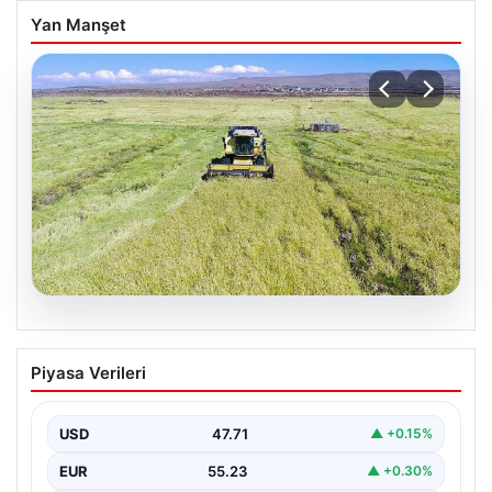
Yan Manşet
07.08.2026
Tarımsal destekleme ödemeleri bugün
Piyasa Verileri
hesaplara yatacak
USD
47.71
▲ +0.15%
EUR
55.23
▲ +0.30%