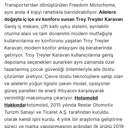
Transporter’dan dönüştürülen Freedom Motorhome,
aynı anda 4 kişiyi rahatlıkla barındırabiliyor.
Ailelere
doğayla iç içe ev konforu sunan Troy Treyler Karavan
Geniş iç mekanı, çift katlı uyku sistemi, ayrılabilir
oturma alanı ve tam donanımlı modern mutfağıyla
kullanıcılarına ev konforunu yaşatan Troy Treyler
Karavan, modern konfor anlayışını da beraberinde
getiriyor. Troy Treyler Karavan kullanıcılarına geniş
depolama seçenekleri sunarken aynı zamanda özel
tasarlanmış çocuk güvenliği önlemleriyle aile dostu
çözümler üretiyor. Çevre dostu teknolojilere sahip olan
ve ailelerin yoğun ilgisini çeken model, opsiyonel
güneş panelleri ile enerji ihtiyacını karşılayarak
verimliliği maksimuma çıkarıyor.
Hotomobil
Hakkında
Hotomobil, 2015 yılında Restar Otomotiv
Turizm Sanayi ve Ticaret A.Ş. tarafından kuruldu.
olarak kendi işini kurdu. 4 yıllık bir araştırma geliştirme
süreci ve marka yapılanmasının ardından ilk ürünü 2019