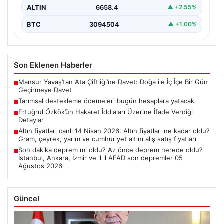
ALTIN
6658.4
▲ +2.55%
BTC
3094504
▲ +1.00%
Son Eklenen Haberler
Mansur Yavaş’tan Ata Çiftliği’ne Davet: Doğa ile İç İçe Bir Gün
■
Geçirmeye Davet
Tarımsal destekleme ödemeleri bugün hesaplara yatacak
■
Ertuğrul Özkök’ün Hakaret İddiaları Üzerine İfade Verdiği
■
Detaylar
Altın fiyatları canlı 14 Nisan 2026: Altın fiyatları ne kadar oldu?
■
Gram, çeyrek, yarım ve cumhuriyet altını alış satış fiyatları
Son dakika deprem mi oldu? Az önce deprem nerede oldu?
■
İstanbul, Ankara, İzmir ve il il AFAD son depremler 05
Ağustos 2026
Güncel