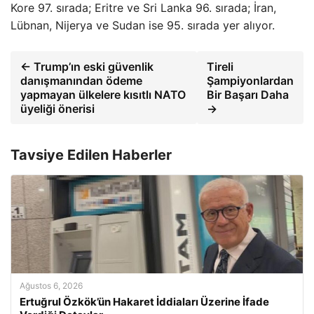
Kore 97. sırada; Eritre ve Sri Lanka 96. sırada; İran,
Lübnan, Nijerya ve Sudan ise 95. sırada yer alıyor.
← Trump’ın eski güvenlik
Tireli
danışmanından ödeme
Şampiyonlardan
yapmayan ülkelere kısıtlı NATO
Bir Başarı Daha
üyeliği önerisi
→
Tavsiye Edilen Haberler
Ağustos 6, 2026
Ertuğrul Özkök’ün Hakaret İddiaları Üzerine İfade