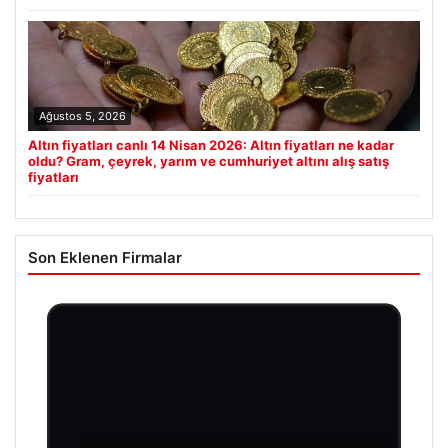
Ağustos 5, 2026
Altın fiyatları canlı 14 Nisan 2026: Altın fiyatları ne kadar
oldu? Gram, çeyrek, yarım ve cumhuriyet altını alış satış
fiyatları
Son Eklenen Firmalar