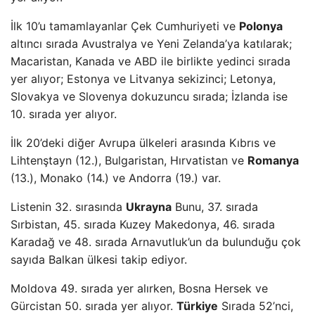
İlk 10’u tamamlayanlar Çek Cumhuriyeti ve
Polonya
altıncı sırada Avustralya ve Yeni Zelanda’ya katılarak;
Macaristan, Kanada ve ABD ile birlikte yedinci sırada
yer alıyor; Estonya ve Litvanya sekizinci; Letonya,
Slovakya ve Slovenya dokuzuncu sırada; İzlanda ise
10. sırada yer alıyor.
İlk 20’deki diğer Avrupa ülkeleri arasında Kıbrıs ve
Lihtenştayn (12.), Bulgaristan, Hırvatistan ve
Romanya
(13.), Monako (14.) ve Andorra (19.) var.
Listenin 32. sırasında
Ukrayna
Bunu, 37. sırada
Sırbistan, 45. sırada Kuzey Makedonya, 46. sırada
Karadağ ve 48. sırada Arnavutluk’un da bulunduğu çok
sayıda Balkan ülkesi takip ediyor.
Moldova 49. sırada yer alırken, Bosna Hersek ve
Gürcistan 50. sırada yer alıyor.
Türkiye
Sırada 52’nci,