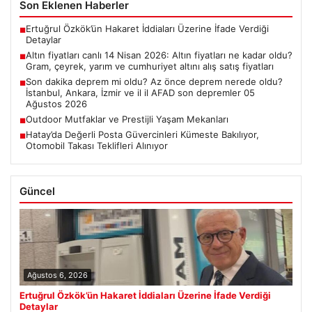
Son Eklenen Haberler
Ertuğrul Özkök’ün Hakaret İddiaları Üzerine İfade Verdiği
■
Detaylar
Altın fiyatları canlı 14 Nisan 2026: Altın fiyatları ne kadar oldu?
■
Gram, çeyrek, yarım ve cumhuriyet altını alış satış fiyatları
Son dakika deprem mi oldu? Az önce deprem nerede oldu?
■
İstanbul, Ankara, İzmir ve il il AFAD son depremler 05
Ağustos 2026
Outdoor Mutfaklar ve Prestijli Yaşam Mekanları
■
Hatay’da Değerli Posta Güvercinleri Kümeste Bakılıyor,
■
Otomobil Takası Teklifleri Alınıyor
Güncel
Ağustos 6, 2026
Ertuğrul Özkök’ün Hakaret İddiaları Üzerine İfade Verdiği
Detaylar