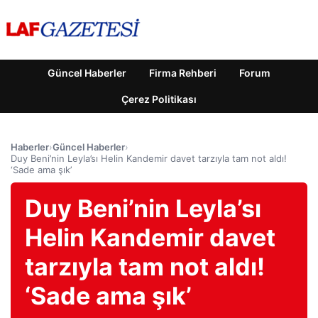
Güncel Haberler
Firma Rehberi
Forum
Çerez Politikası
Haberler
›
Güncel Haberler
›
Duy Beni’nin Leyla’sı Helin Kandemir davet tarzıyla tam not aldı!
‘Sade ama şık’
Duy Beni’nin Leyla’sı
Helin Kandemir davet
tarzıyla tam not aldı!
‘Sade ama şık’