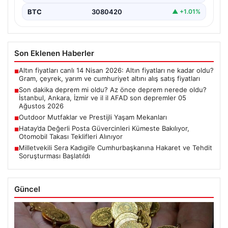
BTC
3080420
▲ +1.01%
Son Eklenen Haberler
Altın fiyatları canlı 14 Nisan 2026: Altın fiyatları ne kadar oldu?
■
Gram, çeyrek, yarım ve cumhuriyet altını alış satış fiyatları
Son dakika deprem mi oldu? Az önce deprem nerede oldu?
■
İstanbul, Ankara, İzmir ve il il AFAD son depremler 05
Ağustos 2026
Outdoor Mutfaklar ve Prestijli Yaşam Mekanları
■
Hatay’da Değerli Posta Güvercinleri Kümeste Bakılıyor,
■
Otomobil Takası Teklifleri Alınıyor
Milletvekili Sera Kadıgil’e Cumhurbaşkanına Hakaret ve Tehdit
■
Soruşturması Başlatıldı
Güncel