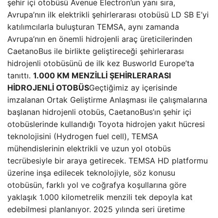
şehir içi otobüsü Avenue Electron’un yanı sıra,
Avrupa’nın ilk elektrikli şehirlerarası otobüsü LD SB E’yi
katılımcılarla buluşturan TEMSA, aynı zamanda
Avrupa’nın en önemli hidrojenli araç üreticilerinden
CaetanoBus ile birlikte geliştireceği şehirlerarası
hidrojenli otobüsünü de ilk kez Busworld Europe’ta
tanıttı.
1.000 KM MENZİLLİ ŞEHİRLERARASI
HİDROJENLİ OTOBÜS
Geçtiğimiz ay içerisinde
imzalanan Ortak Geliştirme Anlaşması ile çalışmalarına
başlanan hidrojenli otobüs, CaetanoBus’ın şehir içi
otobüslerinde kullandığı Toyota hidrojen yakıt hücresi
teknolojisini (Hydrogen fuel cell), TEMSA
mühendislerinin elektrikli ve uzun yol otobüs
tecrübesiyle bir araya getirecek. TEMSA HD platformu
üzerine inşa edilecek teknolojiyle, söz konusu
otobüsün, farklı yol ve coğrafya koşullarına göre
yaklaşık 1.000 kilometrelik menzili tek depoyla kat
edebilmesi planlanıyor. 2025 yılında seri üretime