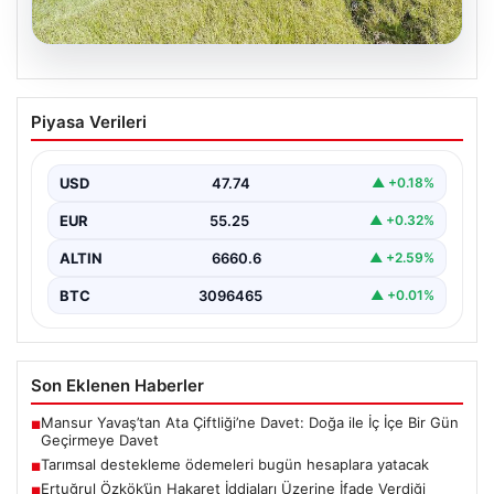
07.08.2026
Tarımsal destekleme ödemeleri bugün
Piyasa Verileri
hesaplara yatacak
USD
47.74
▲ +0.18%
EUR
55.25
▲ +0.32%
ALTIN
6660.6
▲ +2.59%
BTC
3096465
▲ +0.01%
Son Eklenen Haberler
Mansur Yavaş’tan Ata Çiftliği’ne Davet: Doğa ile İç İçe Bir Gün
■
Geçirmeye Davet
Tarımsal destekleme ödemeleri bugün hesaplara yatacak
■
Ertuğrul Özkök’ün Hakaret İddiaları Üzerine İfade Verdiği
■