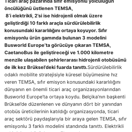
Ticari araç pazarında sıfır emisyonlu yolculuğun
öncülüğünü üstlenen TEMSA,
8’i elektrikli, 2’si ise hidrojenli olmak üzere
geliştirdiği 10 farklı araçla sürdürülebilirlik
konusundaki kararlılığını ortaya koyuyor. Sıfır
emisyonlu ürün gamında bulunan 3 modelini
Busworld Europe’ta görücüye çıkaran TEMSA,
CaetanoBus ile geliştireceği ve 1.000 kilometre
menzile ulaşabilen şehirlerarası hidrojenli otobüsünü
de ilk kez Brüksel’deki fuarda tanıttı.
Sürdürülebilirlik
odaklı mobilite stratejisiyle küresel büyümesine hız
veren TEMSA, sıfır emisyon konusundaki kararlılığını
dünyanın en önemli ticari araç organizasyonlarından
Busworld Europe’ta ortaya koydu. Belçika’nın başkenti
Brüksel’de düzenlenen ve dünyanın dört bir yanından
otobüs üreticilerinin katıldığı organizasyonda, ticari
araç sektörü paydaşlarıyla bir araya gelen TEMSA, sıfır
emisyonlu 3 farklı modelini standında tanıttı. Elektrikli