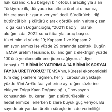
hak kazandık. Bu belgeyi bir otobüs aracılığıyla alan
Türkiye’de ilk, dünyada ise altıncı üretici olmamız,
bizlere ayrı bir gurur veriyor” dedi. Sürdürülebilirliği
bütüncül bir iş kültürü olarak gördüklerinin altını çizen
Tolga Kaan Doğancıoğlu, “2021’i baz yılı olarak
aldığımızda, 2022 sonu itibaryla, araç başı su
tüketimimizi yüzde 19; Kapsam 1 ve Kapsam 2
emisyonlarımızı ise yüzde 29 oranında azalttık. Bugün
TEMSA üretim tesisinde, kullandığımız elektriğin yüzde
100’ünü yenilenebilir enerjiden sağlıyoruz” diye
konuştu.
“1 BİRİMLİK YATIRIMLA 14 BİRİMLİK SOSYAL
FAYDA ÜRETİYORUZ”
TEMSA’nın, küresel ekonomideki
tüm değişkenlere rağmen, her yıl cirosunun yaklaşık
yüzde 5’ini Ar-Ge faaliyetlerine ayırdığını sözlerine
ekleyen Tolga Kaan Doğancıoğlu, “İnovasyon
konusundaki bu kararlılığımız sürdürülebilirlik
hedeflerimize ilerlerken bizlere büyük güç veriyor. Bu
sayede bir yandan üretim süreçlerimizde verimliliği