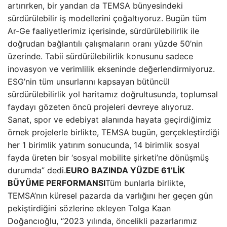
artırırken, bir yandan da TEMSA bünyesindeki
sürdürülebilir iş modellerini çoğaltıyoruz. Bugün tüm
Ar-Ge faaliyetlerimiz içerisinde, sürdürülebilirlik ile
doğrudan bağlantılı çalışmaların oranı yüzde 50’nin
üzerinde. Tabii sürdürülebilirlik konusunu sadece
inovasyon ve verimlilik ekseninde değerlendirmiyoruz.
ESG’nin tüm unsurlarını kapsayan bütüncül
sürdürülebilirlik yol haritamız doğrultusunda, toplumsal
faydayı gözeten öncü projeleri devreye alıyoruz.
Sanat, spor ve edebiyat alanında hayata geçirdiğimiz
örnek projelerle birlikte, TEMSA bugün, gerçekleştirdiği
her 1 birimlik yatırım sonucunda, 14 birimlik sosyal
fayda üreten bir ‘sosyal mobilite şirketi’ne dönüşmüş
durumda” dedi.
EURO BAZINDA YÜZDE 61’LİK
BÜYÜME PERFORMANSI
Tüm bunlarla birlikte,
TEMSA’nın küresel pazarda da varlığını her geçen gün
pekiştirdiğini sözlerine ekleyen Tolga Kaan
Doğancıoğlu, “2023 yılında, öncelikli pazarlarımız