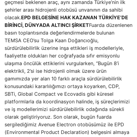
geçmesi beklenen araç, aynı zamanda Türkiye’nin ilk
şehirler arası hidrojenli otobüsü unvanının da sahibi
olacak.
EPD BELGESİNE HAK KAZANAN TÜRKİYE’DE
BİRİNCİ, DÜNYADA ALTINCI ŞİRKET
Fuarda düzenlenen
basın toplantısında değerlendirmelerde bulunan
TEMSA CEO’su Tolga Kaan Doğancıoğlu,
sürdürülebilirlik üzerine inşa ettikleri iş modelleriyle,
faaliyette oldukları her coğrafyada sıfır emisyonlu
ulaşıma öncülük ettiklerini vurgularken, “Bugün 8’i
elektrikli, 2’si ise hidrojenli olmak üzere ürün
gamımızda yer alan 10 farklı araçla sürdürülebilirlik
konusundaki kararlılığımızı ortaya koyarken, CDP,
SBTi, Global Compact ve Ecovadis gibi küresel
platformlarla da koordinasyon halinde, iş süreçlerimizi
ve iş modellerimizi sürdürülebilirlik odağında sürekli
olarak geliştiriyoruz. Son olarak, bugün fuarda
sergilediğimiz Avenue Electron otobüsümüz ile EPD
(Environmental Product Declaration) belgesini almaya