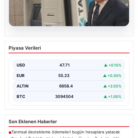
06.08.2026
Ertuğrul Özkök’ün Hakaret İddiaları
Piyasa Verileri
Üzerine İfade Verdiği Detaylar
Ünlü gazeteci Ertuğrul Özkök, ‘Cumhurbaşkanına
hakaret’ suçlamasıyla yürütülen soruşturma kapsamında
USD
47.71
▲ +0.15%
alınan ifadesinde, bu tür…
EUR
55.23
▲ +0.30%
ALTIN
6658.4
▲ +2.55%
BTC
3094504
▲ +1.00%
Son Eklenen Haberler
Tarımsal destekleme ödemeleri bugün hesaplara yatacak
■