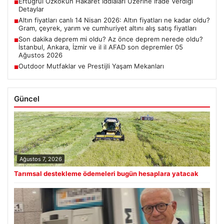
Ertuğrul Özkök’ün Hakaret İddiaları Üzerine İfade Verdiği
■
Detaylar
Altın fiyatları canlı 14 Nisan 2026: Altın fiyatları ne kadar oldu?
■
Gram, çeyrek, yarım ve cumhuriyet altını alış satış fiyatları
Son dakika deprem mi oldu? Az önce deprem nerede oldu?
■
İstanbul, Ankara, İzmir ve il il AFAD son depremler 05
Ağustos 2026
Outdoor Mutfaklar ve Prestijli Yaşam Mekanları
■
Güncel
Ağustos 7, 2026
Tarımsal destekleme ödemeleri bugün hesaplara yatacak