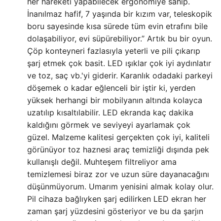
her hareketi yapabilecek ergonomiye sahip.
İnanılmaz hafif, 7 yaşında bir kızım var, teleskopik
boru sayesinde kısa sürede tüm evin etrafını bile
dolaşabiliyor, evi süpürebiliyor.” Artık bu bir oyun.
Çöp konteyneri fazlasıyla yeterli ve pili çıkarıp
şarj etmek çok basit. LED ışıklar çok iyi aydınlatır
ve toz, saç vb.'yi giderir. Karanlık odadaki parkeyi
döşemek o kadar eğlenceli bir iştir ki, yerden
yüksek herhangi bir mobilyanın altında kolayca
uzatılıp kısaltılabilir. LED ekranda kaç dakika
kaldığını görmek ve seviyeyi ayarlamak çok
güzel. Malzeme kalitesi gerçekten çok iyi, kaliteli
görünüyor toz haznesi araç temizliği dışında pek
kullanışlı değil. Muhteşem filtreliyor ama
temizlemesi biraz zor ve uzun süre dayanacağını
düşünmüyorum. Umarım yenisini almak kolay olur.
Pil cihaza bağlıyken şarj edilirken LED ekran her
zaman şarj yüzdesini gösteriyor ve bu da şarjın