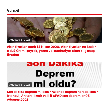
Güncel
Ağustos 5, 2026
Altın fiyatları canlı 14 Nisan 2026: Altın fiyatları ne kadar
oldu? Gram, çeyrek, yarım ve cumhuriyet altını alış satış
fiyatları
Ağustos 5, 2026
Son dakika deprem mi oldu? Az önce deprem nerede oldu?
İstanbul, Ankara, İzmir ve il il AFAD son depremler 05
Ağustos 2026