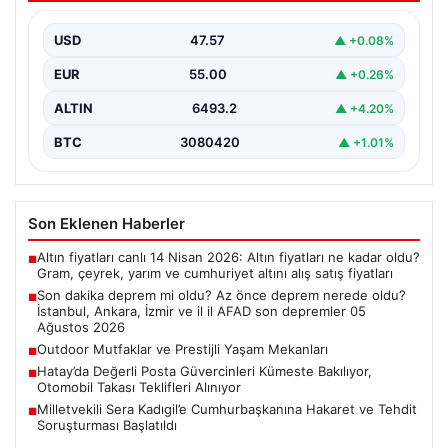
İzmir ve il il AFAD son depremler 05
Ağustos 2026
USD
47.57
▲ +0.08%
{ “title”: “05 Ağustos 2026 Güncel Deprem Durumu ve
EUR
55.00
▲ +0.26%
Son Değerlendirmeler”, “content”: “ Bugün…
ALTIN
6493.2
▲ +4.20%
BTC
3080420
▲ +1.01%
Son Eklenen Haberler
Altın fiyatları canlı 14 Nisan 2026: Altın fiyatları ne kadar oldu?
■
Gram, çeyrek, yarım ve cumhuriyet altını alış satış fiyatları
Son dakika deprem mi oldu? Az önce deprem nerede oldu?
■
İstanbul, Ankara, İzmir ve il il AFAD son depremler 05
Ağustos 2026
Outdoor Mutfaklar ve Prestijli Yaşam Mekanları
■
Hatay’da Değerli Posta Güvercinleri Kümeste Bakılıyor,
■
Otomobil Takası Teklifleri Alınıyor
Milletvekili Sera Kadıgil’e Cumhurbaşkanına Hakaret ve Tehdit
■
Soruşturması Başlatıldı