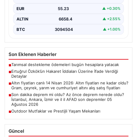
alınan ifadesinde, bu tür…
EUR
55.23
▲ +0.30%
ALTIN
6658.4
▲ +2.55%
BTC
3094504
▲ +1.00%
Son Eklenen Haberler
Tarımsal destekleme ödemeleri bugün hesaplara yatacak
■
Ertuğrul Özkök’ün Hakaret İddiaları Üzerine İfade Verdiği
■
Detaylar
Altın fiyatları canlı 14 Nisan 2026: Altın fiyatları ne kadar oldu?
■
Gram, çeyrek, yarım ve cumhuriyet altını alış satış fiyatları
Son dakika deprem mi oldu? Az önce deprem nerede oldu?
■
İstanbul, Ankara, İzmir ve il il AFAD son depremler 05
Ağustos 2026
Outdoor Mutfaklar ve Prestijli Yaşam Mekanları
■
Güncel