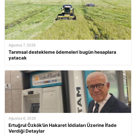
Ağustos 7, 2026
Tarımsal destekleme ödemeleri bugün hesaplara
yatacak
Ağustos 6, 2026
Ertuğrul Özkök’ün Hakaret İddiaları Üzerine İfade
Verdiği Detaylar