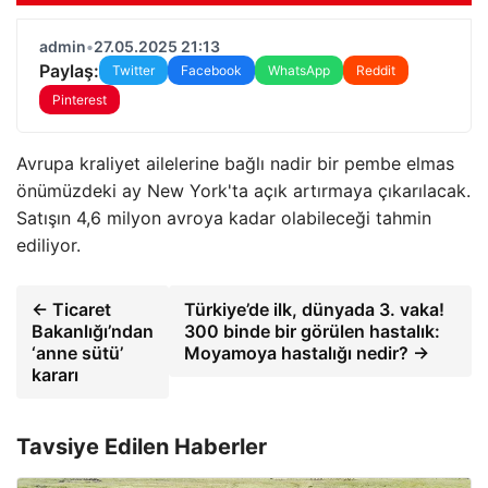
admin
•
27.05.2025 21:13
Paylaş:
Twitter
Facebook
WhatsApp
Reddit
Pinterest
Avrupa kraliyet ailelerine bağlı nadir bir pembe elmas
önümüzdeki ay New York'ta açık artırmaya çıkarılacak.
Satışın 4,6 milyon avroya kadar olabileceği tahmin
ediliyor.
← Ticaret
Türkiye’de ilk, dünyada 3. vaka!
Bakanlığı’ndan
300 binde bir görülen hastalık:
‘anne sütü’
Moyamoya hastalığı nedir? →
kararı
Tavsiye Edilen Haberler