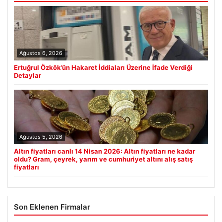
Ağustos 6, 2026
Ertuğrul Özkök’ün Hakaret İddiaları Üzerine İfade Verdiği
Detaylar
Ağustos 5, 2026
Altın fiyatları canlı 14 Nisan 2026: Altın fiyatları ne kadar
oldu? Gram, çeyrek, yarım ve cumhuriyet altını alış satış
fiyatları
Son Eklenen Firmalar