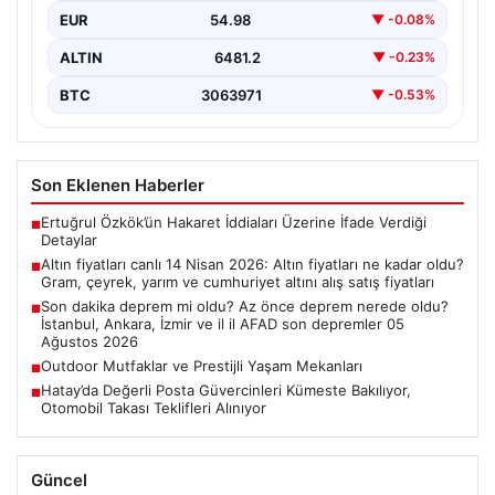
EUR
54.98
▼ -0.08%
ALTIN
6481.2
▼ -0.23%
BTC
3063971
▼ -0.53%
Son Eklenen Haberler
Ertuğrul Özkök’ün Hakaret İddiaları Üzerine İfade Verdiği
■
Detaylar
Altın fiyatları canlı 14 Nisan 2026: Altın fiyatları ne kadar oldu?
■
Gram, çeyrek, yarım ve cumhuriyet altını alış satış fiyatları
Son dakika deprem mi oldu? Az önce deprem nerede oldu?
■
İstanbul, Ankara, İzmir ve il il AFAD son depremler 05
Ağustos 2026
Outdoor Mutfaklar ve Prestijli Yaşam Mekanları
■
Hatay’da Değerli Posta Güvercinleri Kümeste Bakılıyor,
■
Otomobil Takası Teklifleri Alınıyor
Güncel