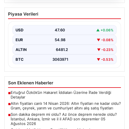
05.08.2026
Altın fiyatları canlı 14 Nisan 2026: Altın
Piyasa Verileri
fiyatları ne kadar oldu? Gram, çeyrek,
yarım ve cumhuriyet altını alış satış
fiyatları
USD
47.60
▲ +0.06%
EUR
54.98
▼ -0.08%
ALTIN
6481.2
▼ -0.23%
BTC
3063971
▼ -0.53%
Son Eklenen Haberler
Ertuğrul Özkök’ün Hakaret İddiaları Üzerine İfade Verdiği
■
Detaylar
Altın fiyatları canlı 14 Nisan 2026: Altın fiyatları ne kadar oldu?
■
Gram, çeyrek, yarım ve cumhuriyet altını alış satış fiyatları
Son dakika deprem mi oldu? Az önce deprem nerede oldu?
■
İstanbul, Ankara, İzmir ve il il AFAD son depremler 05
Ağustos 2026