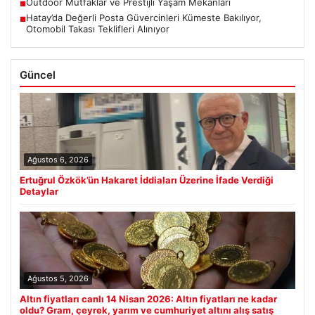
Outdoor Mutfaklar ve Prestijli Yaşam Mekanları
■
Hatay’da Değerli Posta Güvercinleri Kümeste Bakılıyor,
■
Otomobil Takası Teklifleri Alınıyor
Güncel
Ağustos 6, 2026
Ertuğrul Özkök’ün Hakaret İddiaları Üzerine İfade Verdiği
Detaylar
Ağustos 5, 2026
Altın fiyatları canlı 14 Nisan 2026: Altın fiyatları ne kadar
oldu? Gram, çeyrek, yarım ve cumhuriyet altını alış satış