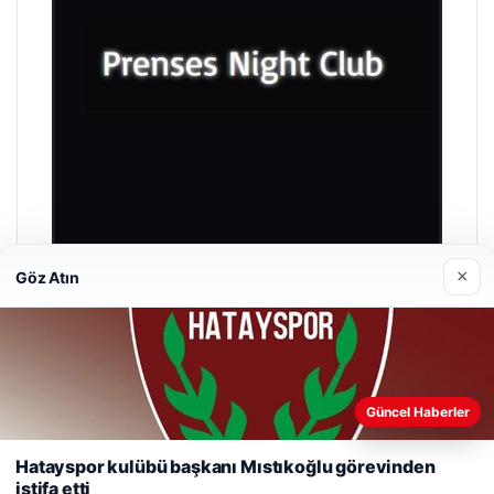
×
Göz Atın
Prenses Night Club
Nisan 29, 2026
Güncel Haberler
Web sitemizi nasıl kullandığınızı daha iyi anlayabilmek,
deneyiminizi kişiselleştirmek ve geliştirmek amacıyla çerezler
Hatayspor kulübü başkanı Mıstıkoğlu görevinden
kullanıyoruz.
Çerez Politikamız
istifa etti