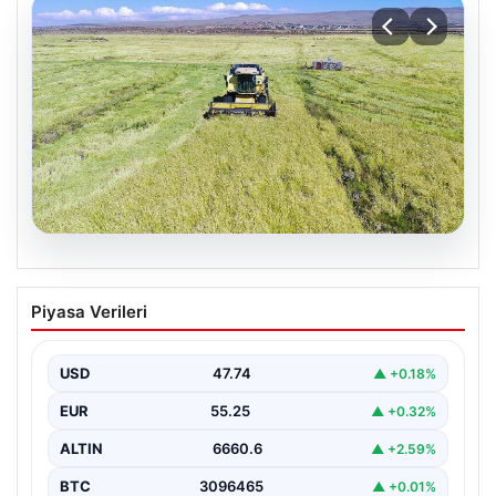
07.08.2026
Tarımsal destekleme ödemeleri bugün
Piyasa Verileri
hesaplara yatacak
USD
47.74
▲ +0.18%
EUR
55.25
▲ +0.32%
ALTIN
6660.6
▲ +2.59%
BTC
3096465
▲ +0.01%