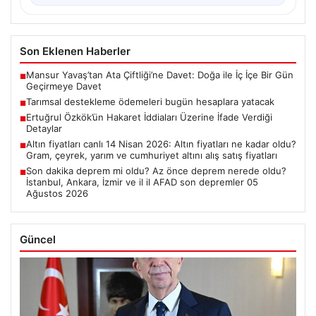
Son Eklenen Haberler
Mansur Yavaş’tan Ata Çiftliği’ne Davet: Doğa ile İç İçe Bir Gün
■
Geçirmeye Davet
Tarımsal destekleme ödemeleri bugün hesaplara yatacak
■
Ertuğrul Özkök’ün Hakaret İddiaları Üzerine İfade Verdiği
■
Detaylar
Altın fiyatları canlı 14 Nisan 2026: Altın fiyatları ne kadar oldu?
■
Gram, çeyrek, yarım ve cumhuriyet altını alış satış fiyatları
Son dakika deprem mi oldu? Az önce deprem nerede oldu?
■
İstanbul, Ankara, İzmir ve il il AFAD son depremler 05
Ağustos 2026
Güncel