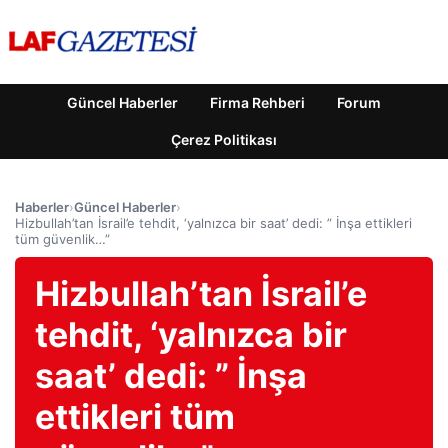
Güncel Haberler
Firma Rehberi
Forum
Çerez Politikası
Haberler
›
Güncel Haberler
›
Hizbullah’tan İsrail’e tehdit, ‘yalnızca bir saat’ dedi: ” İnşa ettikleri
tüm güvenlik…”
Hizbullah’tan İsrail’e
tehdit, ‘yalnızca bir
saat’ dedi: ” İnşa
ettikleri tüm