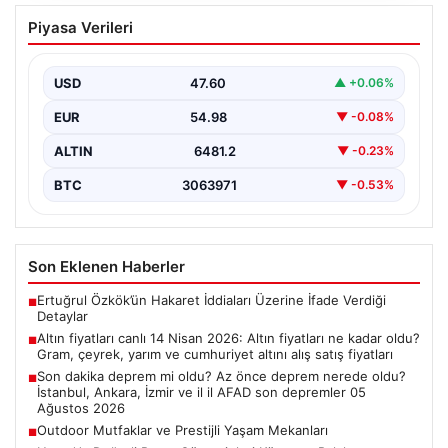
Altın fiyatları canlı 14 Nisan 2026: Altın
Piyasa Verileri
fiyatları ne kadar oldu? Gram, çeyrek,
yarım ve cumhuriyet altını alış satış
fiyatları
USD
47.60
▲ +0.06%
EUR
54.98
▼ -0.08%
ALTIN
6481.2
▼ -0.23%
BTC
3063971
▼ -0.53%
Son Eklenen Haberler
Ertuğrul Özkök’ün Hakaret İddiaları Üzerine İfade Verdiği
■
Detaylar
Altın fiyatları canlı 14 Nisan 2026: Altın fiyatları ne kadar oldu?
■
Gram, çeyrek, yarım ve cumhuriyet altını alış satış fiyatları
Son dakika deprem mi oldu? Az önce deprem nerede oldu?
■
İstanbul, Ankara, İzmir ve il il AFAD son depremler 05
Ağustos 2026
Outdoor Mutfaklar ve Prestijli Yaşam Mekanları
■