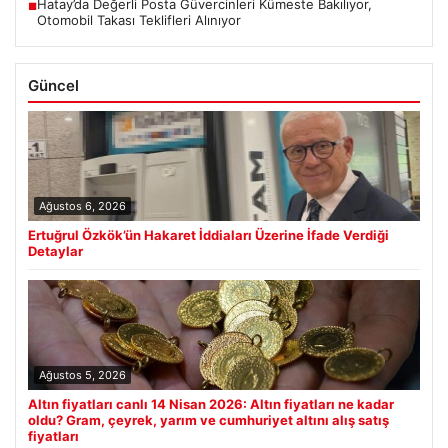
Hatay’da Değerli Posta Güvercinleri Kümeste Bakılıyor,
■
Otomobil Takası Teklifleri Alınıyor
Güncel
Ağustos 6, 2026
Ertuğrul Özkök’ün Hakaret İddiaları Üzerine İfade Verdiği
Detaylar
Ağustos 5, 2026
Altın fiyatları canlı 14 Nisan 2026: Altın fiyatları ne kadar
oldu? Gram, çeyrek, yarım ve cumhuriyet altını alış satış
fiyatları