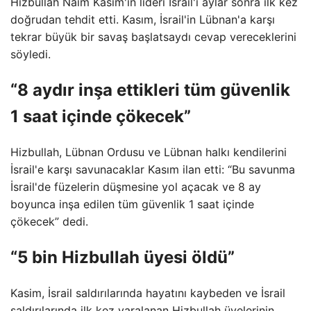
Hizbullah Naim Kasim'in lideri İsrail'i aylar sonra ilk kez
doğrudan tehdit etti. Kasım, İsrail'in Lübnan'a karşı
tekrar büyük bir savaş başlatsaydı cevap vereceklerini
söyledi.
“8 aydır inşa ettikleri tüm güvenlik
1 saat içinde çökecek”
Hizbullah, Lübnan Ordusu ve Lübnan halkı kendilerini
İsrail'e karşı savunacaklar Kasım ilan etti: “Bu savunma
İsrail'de füzelerin düşmesine yol açacak ve 8 ay
boyunca inşa edilen tüm güvenlik 1 saat içinde
çökecek” dedi.
“5 bin Hizbullah üyesi öldü”
Kasim, İsrail saldırılarında hayatını kaybeden ve İsrail
saldırılarında ilk kez yaralanan Hizbullah üyelerinin