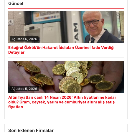
Güncel
Ağustos 6, 2026
Ertuğrul Özkök’ün Hakaret İddiaları Üzerine İfade Verdiği
Detaylar
Ağustos 5, 2026
Altın fiyatları canlı 14 Nisan 2026: Altın fiyatları ne kadar
oldu? Gram, çeyrek, yarım ve cumhuriyet altını alış satış
fiyatları
Son Eklenen Firmalar