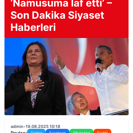
‘Namusuma laf etti’ –
Son Dakika Siyaset
Haberleri
admin
•
19.08.2025 10:18
Paylaş:
Twitter
Facebook
WhatsApp
Reddit