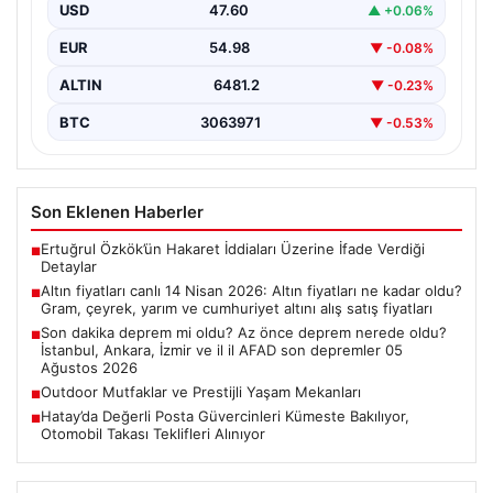
fiyatları
USD
47.60
▲ +0.06%
EUR
54.98
▼ -0.08%
ALTIN
6481.2
▼ -0.23%
BTC
3063971
▼ -0.53%
Son Eklenen Haberler
Ertuğrul Özkök’ün Hakaret İddiaları Üzerine İfade Verdiği
■
Detaylar
Altın fiyatları canlı 14 Nisan 2026: Altın fiyatları ne kadar oldu?
■
Gram, çeyrek, yarım ve cumhuriyet altını alış satış fiyatları
Son dakika deprem mi oldu? Az önce deprem nerede oldu?
■
İstanbul, Ankara, İzmir ve il il AFAD son depremler 05
Ağustos 2026
Outdoor Mutfaklar ve Prestijli Yaşam Mekanları
■
Hatay’da Değerli Posta Güvercinleri Kümeste Bakılıyor,
■
Otomobil Takası Teklifleri Alınıyor