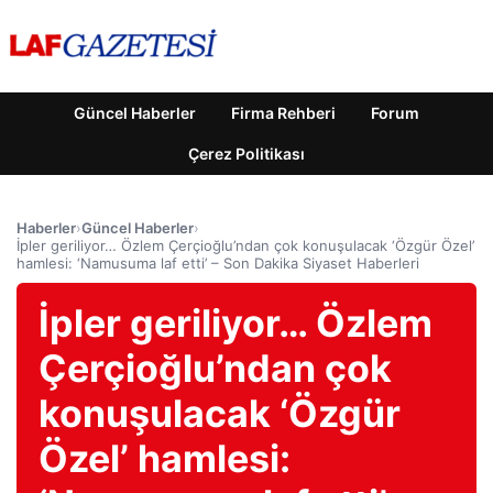
Güncel Haberler
Firma Rehberi
Forum
Çerez Politikası
Haberler
›
Güncel Haberler
›
İpler geriliyor… Özlem Çerçioğlu’ndan çok konuşulacak ‘Özgür Özel’
hamlesi: ‘Namusuma laf etti’ – Son Dakika Siyaset Haberleri
İpler geriliyor… Özlem
Çerçioğlu’ndan çok
konuşulacak ‘Özgür
Özel’ hamlesi: