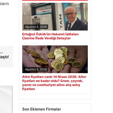
ların
Ağustos 6, 2026
Ertuğrul Özkök’ün Hakaret İddiaları
Üzerine İfade Verdiği Detaylar
u…
aştı!
Ağustos 5, 2026
Altın fiyatları canlı 14 Nisan 2026: Altın
fiyatları ne kadar oldu? Gram, çeyrek,
yarım ve cumhuriyet altını alış satış
fiyatları
Son Eklenen Firmalar