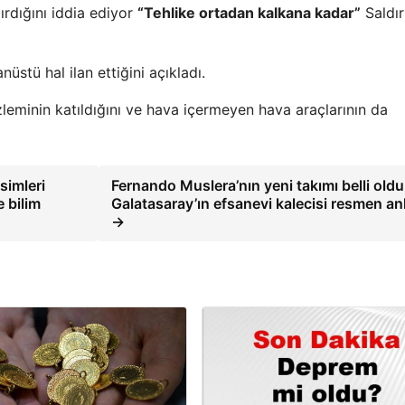
ırdığını iddia ediyor
“Tehlike ortadan kalkana kadar”
Saldırı
üstü hal ilan ettiğini açıkladı.
üzleminin katıldığını ve hava içermeyen hava araçlarının da
isimleri
Fernando Muslera’nın yeni takımı belli old
 bilim
Galatasaray’ın efsanevi kalecisi resmen anl
→