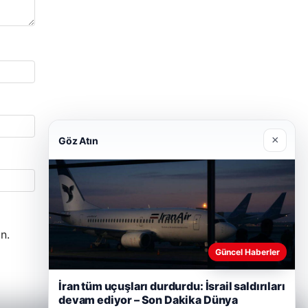
×
Göz Atın
n.
Güncel Haberler
İran tüm uçuşları durdurdu: İsrail saldırıları
devam ediyor – Son Dakika Dünya