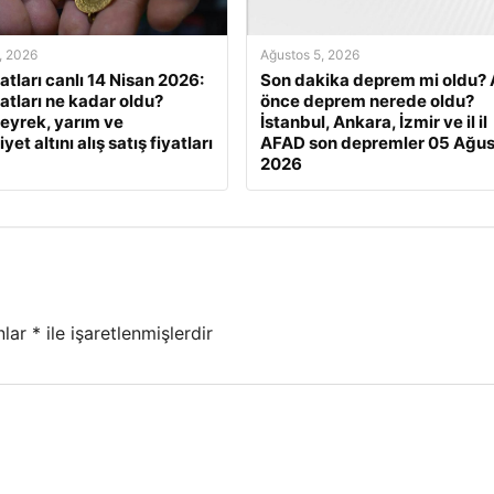
, 2026
Ağustos 5, 2026
yatları canlı 14 Nisan 2026:
Son dakika deprem mi oldu? 
yatları ne kadar oldu?
önce deprem nerede oldu?
eyrek, yarım ve
İstanbul, Ankara, İzmir ve il il
et altını alış satış fiyatları
AFAD son depremler 05 Ağus
2026
nlar
*
ile işaretlenmişlerdir