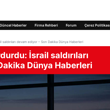
Güncel Haberler
Firma Rehberi
Forum
Çerez Politikas
il saldırıları devam ediyor – Son Dakika Dünya Haberleri
urdu: İsrail saldırıları
Dakika Dünya Haberleri