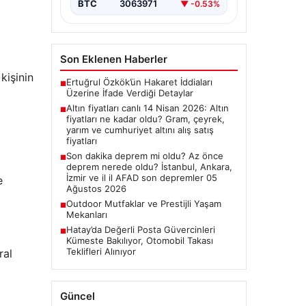
BTC
3063971
▼ -0.53%
Son Eklenen Haberler
kişinin
Ertuğrul Özkök’ün Hakaret İddiaları
■
Üzerine İfade Verdiği Detaylar
Altın fiyatları canlı 14 Nisan 2026: Altın
■
fiyatları ne kadar oldu? Gram, çeyrek,
yarım ve cumhuriyet altını alış satış
fiyatları
Son dakika deprem mi oldu? Az önce
■
deprem nerede oldu? İstanbul, Ankara,
İzmir ve il il AFAD son depremler 05
e
Ağustos 2026
Outdoor Mutfaklar ve Prestijli Yaşam
■
Mekanları
Hatay’da Değerli Posta Güvercinleri
■
Kümeste Bakılıyor, Otomobil Takası
Teklifleri Alınıyor
ral
Güncel