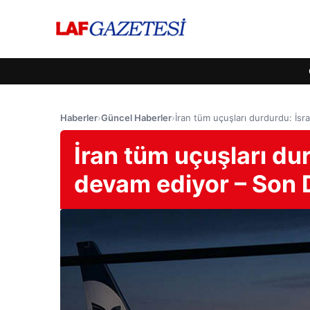
Haberler
›
Güncel Haberler
›
İran tüm uçuşları durdurdu: İsra
İran tüm uçuşları durd
devam ediyor – Son 