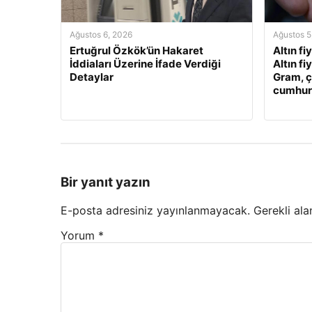
Ağustos 6, 2026
Ağustos 5
Ertuğrul Özkök’ün Hakaret
Altın fi
İddiaları Üzerine İfade Verdiği
Altın fi
Detaylar
Gram, ç
cumhuriy
Bir yanıt yazın
E-posta adresiniz yayınlanmayacak.
Gerekli ala
Yorum
*