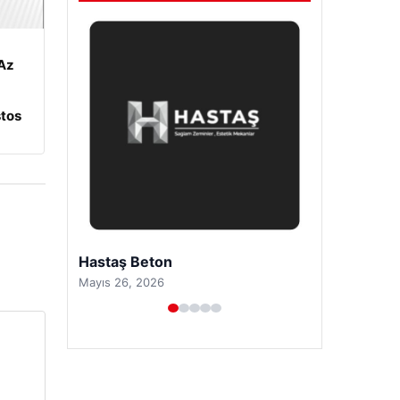
Az
tos
Prenses Night Club
Nisan 29, 2026