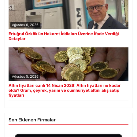
Ağustos 6, 2026
Ertuğrul Özkök’ün Hakaret İddiaları Üzerine İfade Verdiği
Detaylar
Ağustos 5, 2026
Altın fiyatları canlı 14 Nisan 2026: Altın fiyatları ne kadar
oldu? Gram, çeyrek, yarım ve cumhuriyet altını alış satış
fiyatları
Son Eklenen Firmalar