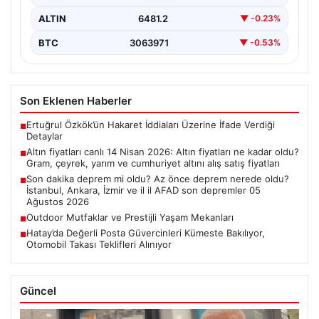
ALTIN
6481.2
▼ -0.23%
BTC
3063971
▼ -0.53%
Son Eklenen Haberler
Ertuğrul Özkök’ün Hakaret İddiaları Üzerine İfade Verdiği
■
Detaylar
Altın fiyatları canlı 14 Nisan 2026: Altın fiyatları ne kadar oldu?
■
Gram, çeyrek, yarım ve cumhuriyet altını alış satış fiyatları
Son dakika deprem mi oldu? Az önce deprem nerede oldu?
■
İstanbul, Ankara, İzmir ve il il AFAD son depremler 05
Ağustos 2026
Outdoor Mutfaklar ve Prestijli Yaşam Mekanları
■
Hatay’da Değerli Posta Güvercinleri Kümeste Bakılıyor,
■
Otomobil Takası Teklifleri Alınıyor
Güncel