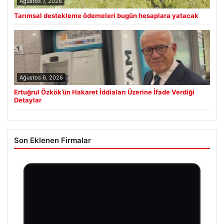
Ağustos 7, 2026
Tarımsal destekleme ödemeleri bugün hesaplara yatacak
Ağustos 6, 2026
Ertuğrul Özkök’ün Hakaret İddiaları Üzerine İfade Verdiği
Detaylar
Son Eklenen Firmalar