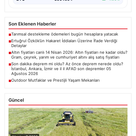
Son Eklenen Haberler
Tarımsal destekleme ödemeleri bugün hesaplara yatacak
■
Ertuğrul Özkök’ün Hakaret İddiaları Üzerine İfade Verdiği
■
Detaylar
Altın fiyatları canlı 14 Nisan 2026: Altın fiyatları ne kadar oldu?
■
Gram, çeyrek, yarım ve cumhuriyet altını alış satış fiyatları
Son dakika deprem mi oldu? Az önce deprem nerede oldu?
■
İstanbul, Ankara, İzmir ve il il AFAD son depremler 05
Ağustos 2026
Outdoor Mutfaklar ve Prestijli Yaşam Mekanları
■
Güncel