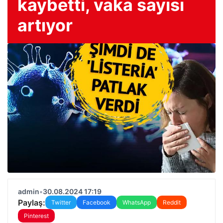
kaybetti, vaka sayısı
artıyor
admin
•
30.08.2024 17:19
Paylaş:
Twitter
Facebook
WhatsApp
Reddit
Pinterest