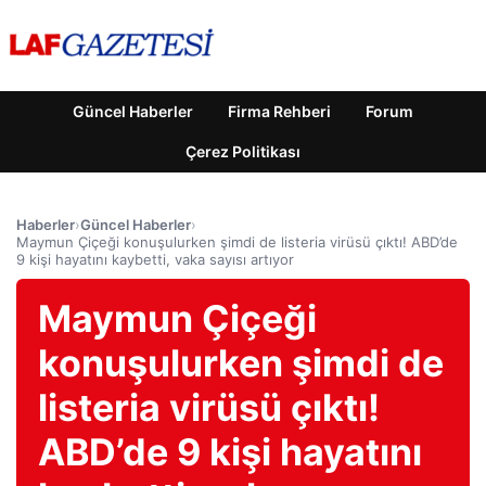
Güncel Haberler
Firma Rehberi
Forum
Çerez Politikası
Haberler
›
Güncel Haberler
›
Maymun Çiçeği konuşulurken şimdi de listeria virüsü çıktı! ABD’de
9 kişi hayatını kaybetti, vaka sayısı artıyor
Maymun Çiçeği
konuşulurken şimdi de
listeria virüsü çıktı!
ABD’de 9 kişi hayatını