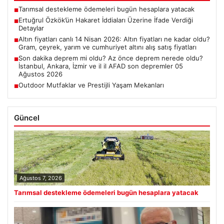
Tarımsal destekleme ödemeleri bugün hesaplara yatacak
■
Ertuğrul Özkök’ün Hakaret İddiaları Üzerine İfade Verdiği
■
Detaylar
Altın fiyatları canlı 14 Nisan 2026: Altın fiyatları ne kadar oldu?
■
Gram, çeyrek, yarım ve cumhuriyet altını alış satış fiyatları
Son dakika deprem mi oldu? Az önce deprem nerede oldu?
■
İstanbul, Ankara, İzmir ve il il AFAD son depremler 05
Ağustos 2026
Outdoor Mutfaklar ve Prestijli Yaşam Mekanları
■
Güncel
Ağustos 7, 2026
Tarımsal destekleme ödemeleri bugün hesaplara yatacak