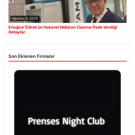
Ağustos 6, 2026
Ertuğrul Özkök’ün Hakaret İddiaları Üzerine İfade Verdiği
Detaylar
Son Eklenen Firmalar