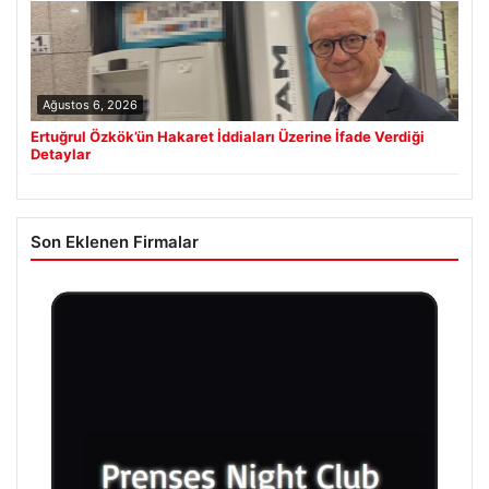
Ağustos 6, 2026
Ertuğrul Özkök’ün Hakaret İddiaları Üzerine İfade Verdiği
Detaylar
Son Eklenen Firmalar