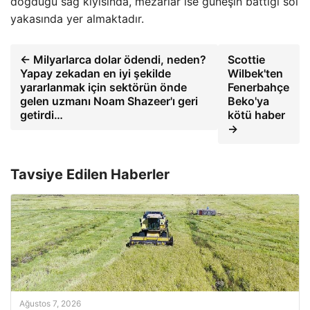
doğduğu sağ kıyısında, mezarlar ise güneşin battığı sol
yakasında yer almaktadır.
← Milyarlarca dolar ödendi, neden?
Scottie
Yapay zekadan en iyi şekilde
Wilbek'ten
yararlanmak için sektörün önde
Fenerbahçe
gelen uzmanı Noam Shazeer'ı geri
Beko'ya
getirdi…
kötü haber
→
Tavsiye Edilen Haberler
Ağustos 7, 2026