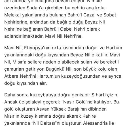
adı altında yolculuğuna devam ediyor. Nimule
üzerinden Sudan'a girebilen bu nehrin ana kolu,
Melekal yakınlarında bulunan Bahrü'l Gazal ve Sobat
Nehirlerine, ardından da bağlı olduğu Beyaz Nil
Nehri'ne bağlanan Bahrü'l Cebel Nehri olarak
adlandırılmaktadır. Mavi Nil Nehri'ne.
Mavi Nil, Etiyopya'nın orta kısmından doğar ve Hartum
yakınlarındaki doğu kıyısından Beyaz Nil'e katılır. Mavi
Nil, Mısır'a sellere neden olabilecek suları ve bereketli
çamurları getiriyor. Bugünkü Nil, son büyük kolu olan
Atbera Nehri'ni Hartum'un kuzeydoğusundan ve ayrıca
doğu kıyısından alır.
Daha sonra kuzeybatıya doğru geniş bir S harfi çizin.
Ancak üç şelaleyi geçerek “Nasır Gölü”ne katılıyor. Bu
gölü oluşturan Asvan Yüksek Barajı'nın dibinden
Mısır'ın kuzey kısmına doğru akarak Kahire
yakınlarında “Nil Deltası”nı oluşturur. Alessandria ile