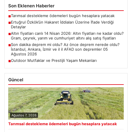
Son Eklenen Haberler
Tarımsal destekleme ödemeleri bugün hesaplara yatacak
■
Ertuğrul Özkök’ün Hakaret İddiaları Üzerine İfade Verdiği
■
Detaylar
Altın fiyatları canlı 14 Nisan 2026: Altın fiyatları ne kadar oldu?
■
Gram, çeyrek, yarım ve cumhuriyet altını alış satış fiyatları
Son dakika deprem mi oldu? Az önce deprem nerede oldu?
■
İstanbul, Ankara, İzmir ve il il AFAD son depremler 05
Ağustos 2026
Outdoor Mutfaklar ve Prestijli Yaşam Mekanları
■
Güncel
Ağustos 7, 2026
Tarımsal destekleme ödemeleri bugün hesaplara yatacak