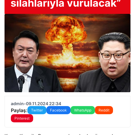
silahlarıyla vurulacak”
admin
•
09.11.2024 22:34
Paylaş:
Twitter
Facebook
WhatsApp
Reddit
Pinterest