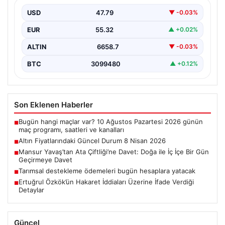
Altın piyasalarında yaşanan hareketlilik, son dönemdeki
jeopolitik gelişmeler ve uluslararası ilişkilerdeki
USD
47.79
▼ -0.03%
değişiklikler doğrultusunda şekilleniyor.…
EUR
55.32
▲ +0.02%
ALTIN
6658.7
▼ -0.03%
BTC
3099480
▲ +0.12%
Son Eklenen Haberler
Bugün hangi maçlar var? 10 Ağustos Pazartesi 2026 günün
■
maç programı, saatleri ve kanalları
Altın Fiyatlarındaki Güncel Durum 8 Nisan 2026
■
Mansur Yavaş’tan Ata Çiftliği’ne Davet: Doğa ile İç İçe Bir Gün
■
Geçirmeye Davet
Tarımsal destekleme ödemeleri bugün hesaplara yatacak
■
Ertuğrul Özkök’ün Hakaret İddiaları Üzerine İfade Verdiği
■
Detaylar
Güncel