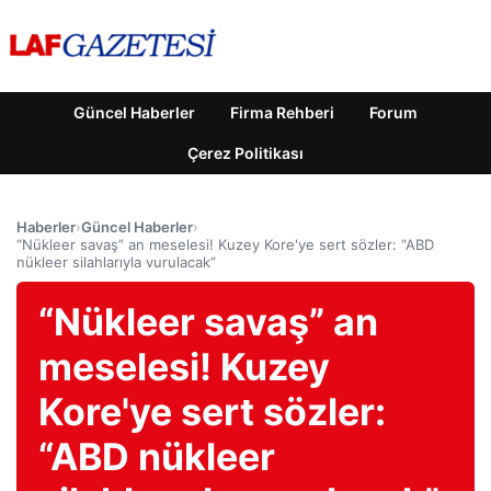
Güncel Haberler
Firma Rehberi
Forum
Çerez Politikası
Haberler
›
Güncel Haberler
›
“Nükleer savaş” an meselesi! Kuzey Kore'ye sert sözler: “ABD
nükleer silahlarıyla vurulacak”
“Nükleer savaş” an
meselesi! Kuzey
Kore'ye sert sözler:
“ABD nükleer