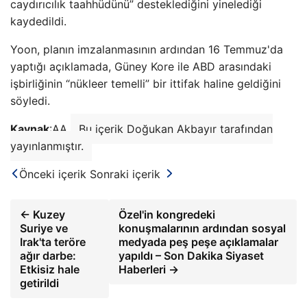
caydırıcılık taahhüdünü” desteklediğini yinelediği
kaydedildi.
Yoon, planın imzalanmasının ardından 16 Temmuz'da
yaptığı açıklamada, Güney Kore ile ABD arasındaki
işbirliğinin “nükleer temelli” bir ittifak haline geldiğini
söyledi.
Kaynak
:AA
Bu içerik Doğukan Akbayır tarafından
yayınlanmıştır.
Önceki içerik
Sonraki içerik
← Kuzey
Özel'in kongredeki
Suriye ve
konuşmalarının ardından sosyal
Irak'ta teröre
medyada peş peşe açıklamalar
ağır darbe:
yapıldı – Son Dakika Siyaset
Etkisiz hale
Haberleri →
getirildi