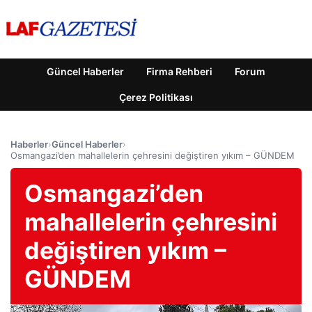
Güncel Haberler
Firma Rehberi
Forum
Çerez Politikası
Haberler
›
Güncel Haberler
›
Osmangazi’den mahallelerin çehresini değiştiren yıkım – GÜNDEM
Osmangazi’den
mahallelerin çehresini
değiştiren yıkım –
GÜNDEM