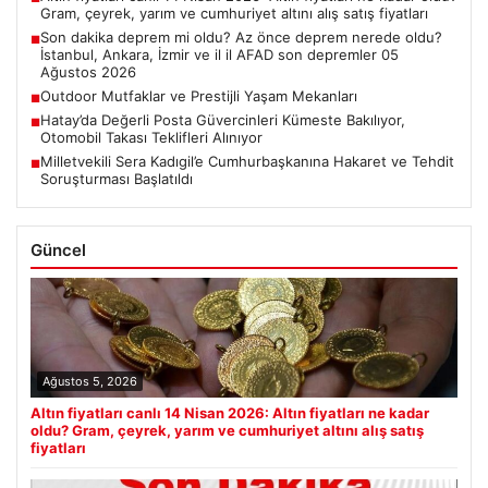
Gram, çeyrek, yarım ve cumhuriyet altını alış satış fiyatları
Son dakika deprem mi oldu? Az önce deprem nerede oldu?
■
İstanbul, Ankara, İzmir ve il il AFAD son depremler 05
Ağustos 2026
Outdoor Mutfaklar ve Prestijli Yaşam Mekanları
■
Hatay’da Değerli Posta Güvercinleri Kümeste Bakılıyor,
■
Otomobil Takası Teklifleri Alınıyor
Milletvekili Sera Kadıgil’e Cumhurbaşkanına Hakaret ve Tehdit
■
Soruşturması Başlatıldı
Güncel
Ağustos 5, 2026
Altın fiyatları canlı 14 Nisan 2026: Altın fiyatları ne kadar
oldu? Gram, çeyrek, yarım ve cumhuriyet altını alış satış
fiyatları