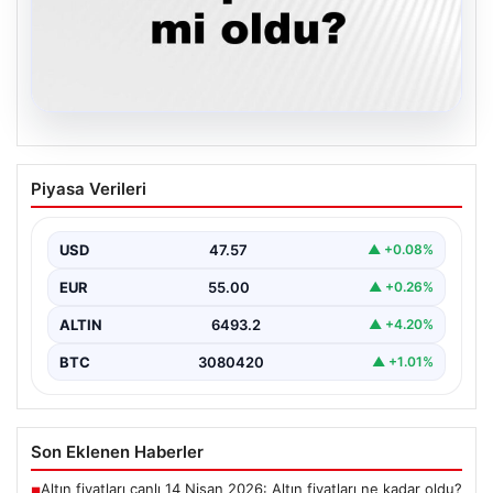
05.08.2026
Son dakika deprem mi oldu? Az önce
Piyasa Verileri
deprem nerede oldu? İstanbul, Ankara,
İzmir ve il il AFAD son depremler 05
Ağustos 2026
USD
47.57
▲ +0.08%
{ “title”: “05 Ağustos 2026 Güncel Deprem Durumu ve
EUR
55.00
▲ +0.26%
Son Değerlendirmeler”, “content”: “ Bugün…
ALTIN
6493.2
▲ +4.20%
BTC
3080420
▲ +1.01%
Son Eklenen Haberler
Altın fiyatları canlı 14 Nisan 2026: Altın fiyatları ne kadar oldu?
■