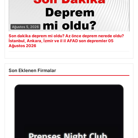
Ağustos 5, 2026
Son dakika deprem mi oldu? Az önce deprem nerede oldu?
İstanbul, Ankara, İzmir ve il il AFAD son depremler 05
Ağustos 2026
Son Eklenen Firmalar