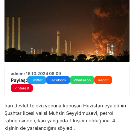
admin
•
16.10.2024 08:09
Paylaş:
Twitter
Facebook
WhatsApp
Reddit
Pinterest
İran devlet televizyonuna konuşan Huzistan eyaletinin
Şushtar ilçesi valisi Muhsin Seyyidmusevi, petrol
rafinerisinde çıkan yangında 1 kişinin öldüğünü, 4
kişinin de yaralandığını söyledi.