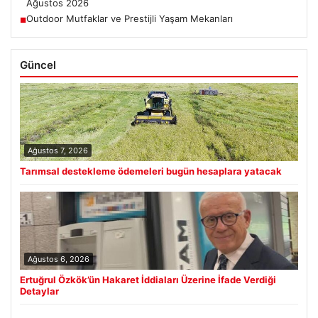
Ağustos 2026
Outdoor Mutfaklar ve Prestijli Yaşam Mekanları
■
Güncel
Ağustos 7, 2026
Tarımsal destekleme ödemeleri bugün hesaplara yatacak
Ağustos 6, 2026
Ertuğrul Özkök’ün Hakaret İddiaları Üzerine İfade Verdiği
Detaylar