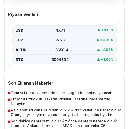
06.08.2026
Ertuğrul Özkök’ün Hakaret İddiaları
Piyasa Verileri
Üzerine İfade Verdiği Detaylar
Ünlü gazeteci Ertuğrul Özkök, ‘Cumhurbaşkanına
hakaret’ suçlamasıyla yürütülen soruşturma kapsamında
USD
47.71
▲ +0.15%
alınan ifadesinde, bu tür…
EUR
55.23
▲ +0.30%
ALTIN
6658.4
▲ +2.55%
BTC
3094504
▲ +1.00%
Son Eklenen Haberler
Tarımsal destekleme ödemeleri bugün hesaplara yatacak
■
Ertuğrul Özkök’ün Hakaret İddiaları Üzerine İfade Verdiği
■
Detaylar
Altın fiyatları canlı 14 Nisan 2026: Altın fiyatları ne kadar oldu?
■
Gram, çeyrek, yarım ve cumhuriyet altını alış satış fiyatları
Son dakika deprem mi oldu? Az önce deprem nerede oldu?
■
İstanbul, Ankara, İzmir ve il il AFAD son depremler 05