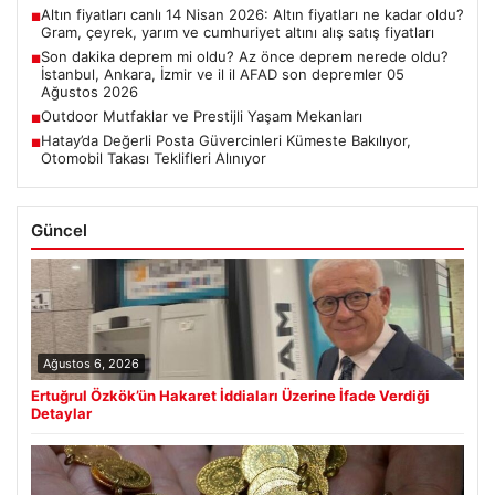
Altın fiyatları canlı 14 Nisan 2026: Altın fiyatları ne kadar oldu?
■
Gram, çeyrek, yarım ve cumhuriyet altını alış satış fiyatları
Son dakika deprem mi oldu? Az önce deprem nerede oldu?
■
İstanbul, Ankara, İzmir ve il il AFAD son depremler 05
Ağustos 2026
Outdoor Mutfaklar ve Prestijli Yaşam Mekanları
■
Hatay’da Değerli Posta Güvercinleri Kümeste Bakılıyor,
■
Otomobil Takası Teklifleri Alınıyor
Güncel
Ağustos 6, 2026
Ertuğrul Özkök’ün Hakaret İddiaları Üzerine İfade Verdiği
Detaylar