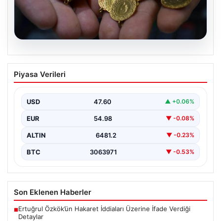
05.08.2026
Altın fiyatları canlı 14 Nisan 2026: Altın
Piyasa Verileri
fiyatları ne kadar oldu? Gram, çeyrek,
yarım ve cumhuriyet altını alış satış
fiyatları
USD
47.60
▲ +0.06%
EUR
54.98
▼ -0.08%
ALTIN
6481.2
▼ -0.23%
BTC
3063971
▼ -0.53%
Son Eklenen Haberler
Ertuğrul Özkök’ün Hakaret İddiaları Üzerine İfade Verdiği
■
Detaylar