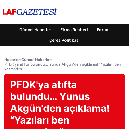
Güncel Haberler
Firma Rehberi
Forum
Çerez Politikası
Haberler
›
Güncel Haberler
›
PFDK'ya atıfta bulundu… Yunus Akgün'den açıklama! “Yazıları ben
yazmadım”
PFDK'ya atıfta
bulundu… Yunus
Akgün'den açıklama!
“Yazıları ben