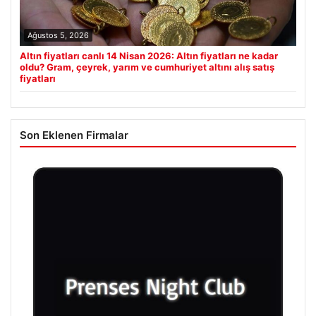
Ağustos 5, 2026
Altın fiyatları canlı 14 Nisan 2026: Altın fiyatları ne kadar
oldu? Gram, çeyrek, yarım ve cumhuriyet altını alış satış
fiyatları
Son Eklenen Firmalar