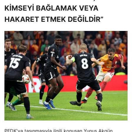
KİMSEYİ BAĞLAMAK VEYA
HAKARET ETMEK DEĞİLDİR”
PFDK'ya taşınmasıyla ilgili konuşan Yunus Akgün,