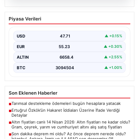
06.08.2026
Ertuğrul Özkök’ün Hakaret İddiaları
Piyasa Verileri
Üzerine İfade Verdiği Detaylar
Ünlü gazeteci Ertuğrul Özkök, ‘Cumhurbaşkanına
hakaret’ suçlamasıyla yürütülen soruşturma kapsamında
USD
47.71
▲ +0.15%
alınan ifadesinde, bu tür…
EUR
55.23
▲ +0.30%
ALTIN
6658.4
▲ +2.55%
BTC
3094504
▲ +1.00%
Son Eklenen Haberler
Tarımsal destekleme ödemeleri bugün hesaplara yatacak
■
Ertuğrul Özkök’ün Hakaret İddiaları Üzerine İfade Verdiği
■
Detaylar
Altın fiyatları canlı 14 Nisan 2026: Altın fiyatları ne kadar oldu?
■
Gram, çeyrek, yarım ve cumhuriyet altını alış satış fiyatları
Son dakika deprem mi oldu? Az önce deprem nerede oldu?
■
İstanbul, Ankara, İzmir ve il il AFAD son depremler 05