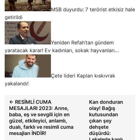
MSB duyurdu: 7 terörist etkisiz hale
getirildi
Yeniden Refah’tan gündem
yaratacak karar! Ev kadınları, sokak hayvanları…
Çete lideri Kaplan kıskıvrak
yakalandı!
← RESİMLİ CUMA
Kan donduran
MESAJLARI 2023: Anne,
olay! Bağış
baba, eş ve sevgili için en
kutusundan
güzel, etkileyici, anlamlı,
çıkan şey
dualı, farklı ve resimli cuma
dehşete
mesajları İNDİR!
düşürdü:
Lekelerle kaplı…