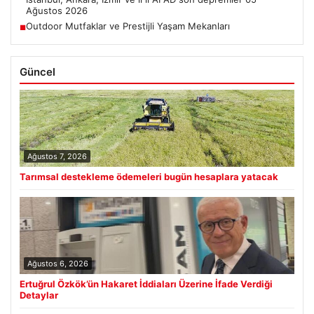
Ağustos 2026
Outdoor Mutfaklar ve Prestijli Yaşam Mekanları
■
Güncel
Ağustos 7, 2026
Tarımsal destekleme ödemeleri bugün hesaplara yatacak
Ağustos 6, 2026
Ertuğrul Özkök’ün Hakaret İddiaları Üzerine İfade Verdiği
Detaylar