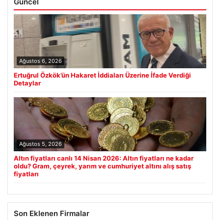
Güncel
Ağustos 6, 2026
Ertuğrul Özkök’ün Hakaret İddiaları Üzerine İfade Verdiği
Detaylar
Ağustos 5, 2026
Altın fiyatları canlı 14 Nisan 2026: Altın fiyatları ne kadar
oldu? Gram, çeyrek, yarım ve cumhuriyet altını alış satış
fiyatları
Son Eklenen Firmalar