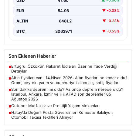
Ağustos 2026
USD
47.60
▲ +0.06%
{ “title”: “05 Ağustos 2026 Güncel Deprem Durumu ve
EUR
54.98
▼ -0.08%
Son Değerlendirmeler”, “content”: “ Bugün…
ALTIN
6481.2
▼ -0.23%
BTC
3063971
▼ -0.53%
Son Eklenen Haberler
Ertuğrul Özkök’ün Hakaret İddiaları Üzerine İfade Verdiği
■
Detaylar
Altın fiyatları canlı 14 Nisan 2026: Altın fiyatları ne kadar oldu?
■
Gram, çeyrek, yarım ve cumhuriyet altını alış satış fiyatları
Son dakika deprem mi oldu? Az önce deprem nerede oldu?
■
İstanbul, Ankara, İzmir ve il il AFAD son depremler 05
Ağustos 2026
Outdoor Mutfaklar ve Prestijli Yaşam Mekanları
■
Hatay’da Değerli Posta Güvercinleri Kümeste Bakılıyor,
■
Otomobil Takası Teklifleri Alınıyor