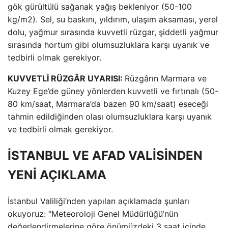
gök gürültülü sağanak yağış bekleniyor (50-100
kg/m2). Sel, su baskını, yıldırım, ulaşım aksaması, yerel
dolu, yağmur sırasında kuvvetli rüzgar, şiddetli yağmur
sırasında hortum gibi olumsuzluklara karşı uyanık ve
tedbirli olmak gerekiyor.
KUVVETLİ RÜZGÂR UYARISI:
Rüzgârın Marmara ve
Kuzey Ege’de güney yönlerden kuvvetli ve fırtınalı (50-
80 km/saat, Marmara’da bazen 90 km/saat) eseceği
tahmin edildiğinden olası olumsuzluklara karşı uyanık
ve tedbirli olmak gerekiyor.
İSTANBUL VE AFAD VALİSİNDEN
YENİ AÇIKLAMA
İstanbul Valiliği’nden yapılan açıklamada şunları
okuyoruz: “Meteoroloji Genel Müdürlüğü’nün
değerlendirmelerine göre önümüzdeki 3 saat içinde