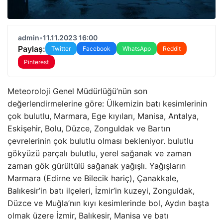
admin
•
11.11.2023 16:00
Paylaş:
Twitter
Facebook
WhatsApp
Reddit
Pinterest
Meteoroloji Genel Müdürlüğü’nün son
değerlendirmelerine göre: Ülkemizin batı kesimlerinin
çok bulutlu, Marmara, Ege kıyıları, Manisa, Antalya,
Eskişehir, Bolu, Düzce, Zonguldak ve Bartın
çevrelerinin çok bulutlu olması bekleniyor. bulutlu
gökyüzü parçalı bulutlu, yerel sağanak ve zaman
zaman gök gürültülü sağanak yağışlı. Yağışların
Marmara (Edirne ve Bilecik hariç), Çanakkale,
Balıkesir’in batı ilçeleri, İzmir’in kuzeyi, Zonguldak,
Düzce ve Muğla’nın kıyı kesimlerinde bol, Aydın başta
olmak üzere İzmir, Balıkesir, Manisa ve batı