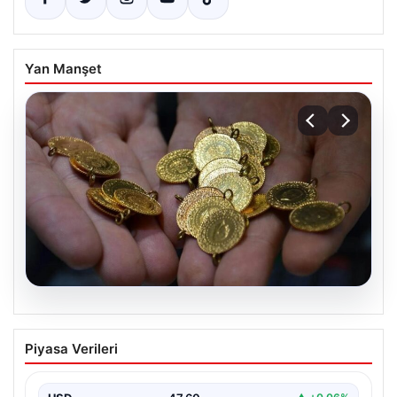
Yan Manşet
05.08.2026
Son dakika deprem mi oldu? Az önce
Piyasa Verileri
deprem nerede oldu? İstanbul, Ankara,
İzmir ve il il AFAD son depremler 05