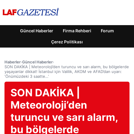
Güncel Haberler
Firma Rehberi
Forum
Çerez Politikası
Haberler
›
Güncel Haberler
›
SON DAKİKA | Meteoroloji’den turuncu ve sarı alarm, bu bölgelerde
yaşayanlar dikkat! İstanbul için Valilik, AKOM ve AFAD’dan uyarı:
‘Önümüzdeki 3 saatte…’
SON DAKİKA |
Meteoroloji’den
turuncu ve sarı alarm,
bu bölgelerde