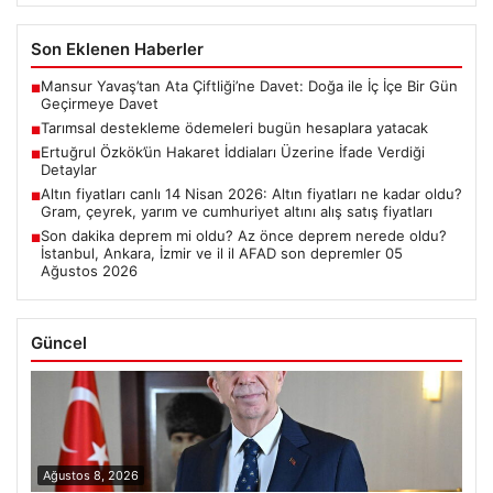
Son Eklenen Haberler
Mansur Yavaş’tan Ata Çiftliği’ne Davet: Doğa ile İç İçe Bir Gün
■
Geçirmeye Davet
Tarımsal destekleme ödemeleri bugün hesaplara yatacak
■
Ertuğrul Özkök’ün Hakaret İddiaları Üzerine İfade Verdiği
■
Detaylar
Altın fiyatları canlı 14 Nisan 2026: Altın fiyatları ne kadar oldu?
■
Gram, çeyrek, yarım ve cumhuriyet altını alış satış fiyatları
Son dakika deprem mi oldu? Az önce deprem nerede oldu?
■
İstanbul, Ankara, İzmir ve il il AFAD son depremler 05
Ağustos 2026
Güncel
Ağustos 8, 2026