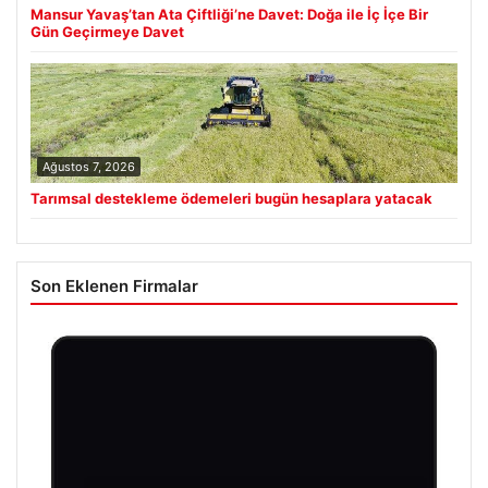
Mansur Yavaş’tan Ata Çiftliği’ne Davet: Doğa ile İç İçe Bir
Gün Geçirmeye Davet
Ağustos 7, 2026
Tarımsal destekleme ödemeleri bugün hesaplara yatacak
Son Eklenen Firmalar