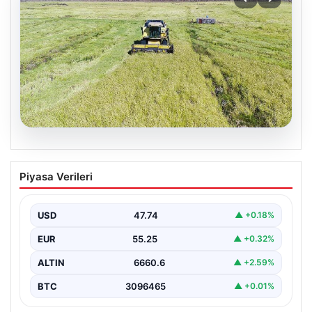
07.08.2026
Tarımsal destekleme ödemeleri bugün
Piyasa Verileri
hesaplara yatacak
USD
47.74
▲ +0.18%
EUR
55.25
▲ +0.32%
ALTIN
6660.6
▲ +2.59%
BTC
3096465
▲ +0.01%