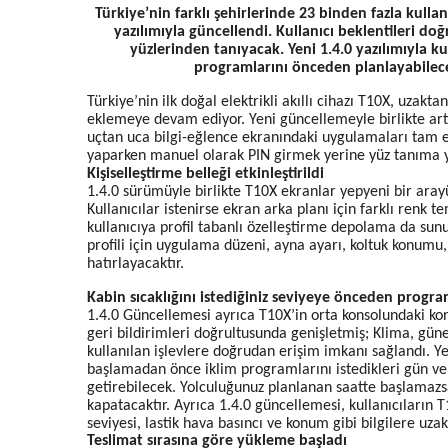
Türkiye’nin farklı şehirlerinde 23 binden fazla kulla
yazılımıyla güncellendi. Kullanıcı beklentileri doğ
yüzlerinden tanıyacak. Yeni 1.4.0 yazılımıyla k
programlarını önceden planlayabilecek
Türkiye’nin ilk doğal elektrikli akıllı cihazı T10X, uzaktan
eklemeye devam ediyor. Yeni güncellemeyle birlikte artı
uçtan uca bilgi-eğlence ekranındaki uygulamaları tam ekr
yaparken manuel olarak PIN girmek yerine yüz tanıma yo
Kişiselleştirme belleği etkinleştirildi
1.4.0 sürümüyle birlikte T10X ekranlar yepyeni bir ar
Kullanıcılar istenirse ekran arka planı için farklı renk 
kullanıcıya profil tabanlı özelleştirme depolama da sunu
profili için uygulama düzeni, ayna ayarı, koltuk konumu,
hatırlayacaktır.
Kabin sıcaklığını istediğiniz seviyeye önceden program
1.4.0 Güncellemesi ayrıca T10X’in orta konsolundaki kont
geri bildirimleri doğrultusunda genişletmiş; Klima, güneş
kullanılan işlevlere doğrudan erişim imkanı sağlandı. Ye
başlamadan önce iklim programlarını istedikleri gün ve
getirebilecek. Yolculuğunuz planlanan saatte başlamaz
kapatacaktır. Ayrıca 1.4.0 güncellemesi, kullanıcıların T
seviyesi, lastik hava basıncı ve konum gibi bilgilere uz
Teslimat sırasına göre yükleme başladı