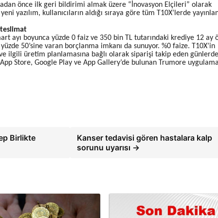
dan önce ilk geri bildirimi almak üzere “İnovasyon Elçileri” olarak
 yeni yazılım, kullanıcıların aldığı sıraya göre tüm T10X’lerde yayınl
 teslimat
art ayı boyunca yüzde 0 faiz ve 350 bin TL tutarındaki krediye 12 ay
ın yüzde 50’sine varan borçlanma imkanı da sunuyor. %0 faize. T10X’in
e ve ilgili üretim planlamasına bağlı olarak siparişi takip eden günlerd
n App Store, Google Play ve App Gallery’de bulunan Trumore uygulama
p Birlikte
Kanser tedavisi gören hastalara kalp
sorunu uyarısı →