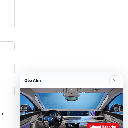
×
Göz Atın
n.
Güncel Haberler