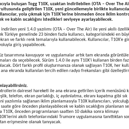
nıcıyla buluşan Togg T10X, uzaktan indirilebilen (OTA – Over The Ai
rultusunda geliştirilen T10X, yeni güncellemeyle birlikte kullanıcıla
ullanıcılar, yola çıkmak için T10X’lerine binmeden önce iklim kontr
 ve kabin sıcaklığını istedikleri seviyeye ayarlayabilecek.
 indirilen yeni 1.4.0 yazılımı (OTA – Over The Air) ile yeni akıllı özelli
k Türkiye genelinde 23 binden fazla kullanıcı, kategorisindeki en büy
an ve farklı renk temalarıyla kullanabilecek. Kullanıcılar, T10X’e gir
luyla giriş yapabilecek.
ayüz tasarımına kavuşuyor ve uygulamalar artık tam ekranda görüntül
temaları da seçebilecek. Sürüm 1.4.0 ile aynı T10X’i kullanan birden faz
lacak. Dört farklı profil oluşturmanıza olanak sağlayan T10X, her kull
 ana ekranda kullanılan tercih edilen radyo frekansları gibi özelleştir
layabilirsiniz.
rollerin dairesel hareketi ile ana ekrana getirilen içerik menüsünü k
lik, telefon, ekran parlaklığı, iç aydınlatma, ekranı kapatma gibi sık
ni yazılımla sağlanan iklim planlamasıyla T10X kullanıcıları, yolculuğ
 saate göre önceden planlayabilecek ve kabin sıcaklığını planlanan s
sa T10X, önceden programlanan saatten 10 dakika sonra klimayı
10X’lerini akıllı telefonlarındaki Trumore uygulamasına tanıttıktan so
aktan erişmesine olanak tanıyacak.