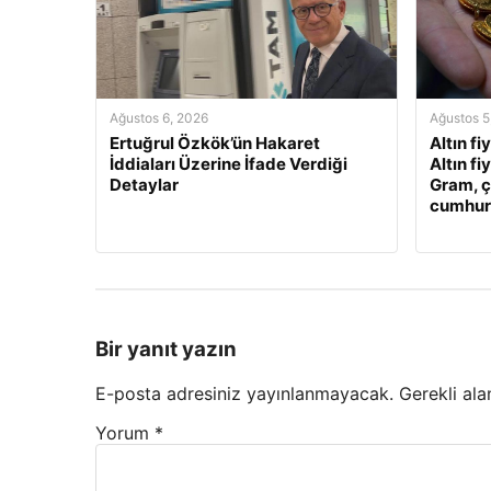
Ağustos 6, 2026
Ağustos 5
Ertuğrul Özkök’ün Hakaret
Altın fi
İddiaları Üzerine İfade Verdiği
Altın fi
Detaylar
Gram, ç
cumhuriy
Bir yanıt yazın
E-posta adresiniz yayınlanmayacak.
Gerekli ala
Yorum
*