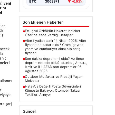
BTC
3063971
▼ -0.53%
r) yeni
rını
ol
Son Eklenen Haberler
kler
ük
Ertuğrul Özkök’ün Hakaret İddiaları
■
Üzerine İfade Verdiği Detaylar
iş
Altın fiyatları canlı 14 Nisan 2026: Altın
■
fiyatları ne kadar oldu? Gram, çeyrek,
yarım ve cumhuriyet altını alış satış
enecek.
fiyatları
la
anıcı
Son dakika deprem mi oldu? Az önce
■
deprem nerede oldu? İstanbul, Ankara,
meleri
İzmir ve il il AFAD son depremler 05
Ağustos 2026
Outdoor Mutfaklar ve Prestijli Yaşam
■
Mekanları
ullanıcı
Hatay’da Değerli Posta Güvercinleri
■
a
Kümeste Bakılıyor, Otomobil Takası
Teklifleri Alınıyor
eviyeye
nra şarj
Güncel