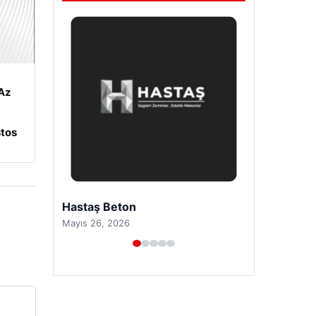
Az
tos
Prenses Night Club
Nisan 29, 2026