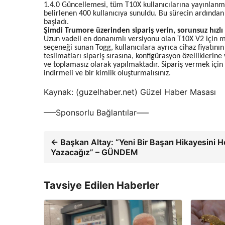
1.4.0 Güncellemesi, tüm T10X kullanıcılarına yayınlanma
belirlenen 400 kullanıcıya sunuldu. Bu sürecin ardından
başladı.
Şimdi Trumore üzerinden sipariş verin, sorunsuz hızlı
Uzun vadeli en donanımlı versiyonu olan T10X V2 için m
seçeneği sunan Togg, kullanıcılara ayrıca cihaz fiyatın
teslimatları sipariş sırasına, konfigürasyon özelliklerin
ve toplamasız olarak yapılmaktadır. Sipariş vermek içi
indirmeli ve bir kimlik oluşturmalısınız.
Kaynak: (guzelhaber.net) Güzel Haber Masası
—–Sponsorlu Bağlantılar—–
← Başkan Altay: “Yeni Bir Başarı Hikayesini He
Yazacağız” – GÜNDEM
Tavsiye Edilen Haberler