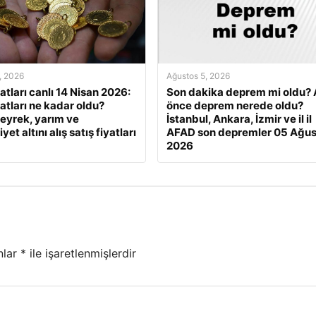
, 2026
Ağustos 5, 2026
yatları canlı 14 Nisan 2026:
Son dakika deprem mi oldu? 
yatları ne kadar oldu?
önce deprem nerede oldu?
eyrek, yarım ve
İstanbul, Ankara, İzmir ve il il
et altını alış satış fiyatları
AFAD son depremler 05 Ağus
2026
nlar
*
ile işaretlenmişlerdir