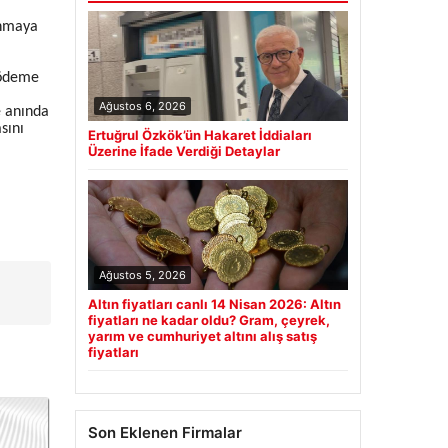
anmaya
 ödeme
Ağustos 6, 2026
e anında
sını
Ertuğrul Özkök’ün Hakaret İddiaları
Üzerine İfade Verdiği Detaylar
Ağustos 5, 2026
Altın fiyatları canlı 14 Nisan 2026: Altın
fiyatları ne kadar oldu? Gram, çeyrek,
yarım ve cumhuriyet altını alış satış
fiyatları
Son Eklenen Firmalar