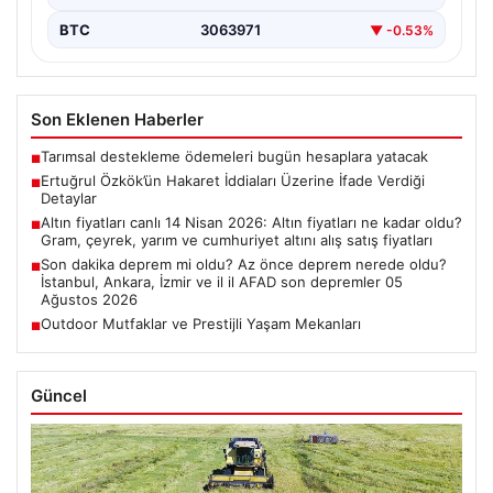
BTC
3063971
▼ -0.53%
Son Eklenen Haberler
Tarımsal destekleme ödemeleri bugün hesaplara yatacak
■
Ertuğrul Özkök’ün Hakaret İddiaları Üzerine İfade Verdiği
■
Detaylar
Altın fiyatları canlı 14 Nisan 2026: Altın fiyatları ne kadar oldu?
■
Gram, çeyrek, yarım ve cumhuriyet altını alış satış fiyatları
Son dakika deprem mi oldu? Az önce deprem nerede oldu?
■
İstanbul, Ankara, İzmir ve il il AFAD son depremler 05
Ağustos 2026
Outdoor Mutfaklar ve Prestijli Yaşam Mekanları
■
Güncel