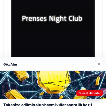
×
Göz Atın
Prenses Night Club
Nisan 29, 2026
Güncel Haberler
Web sitemizi nasıl kullandığınızı daha iyi anlayabilmek,
deneyiminizi kişiselleştirmek ve geliştirmek amacıyla çerezler
Tokenize edilmiş altın hacmi yıllar sonra ilk kez 1