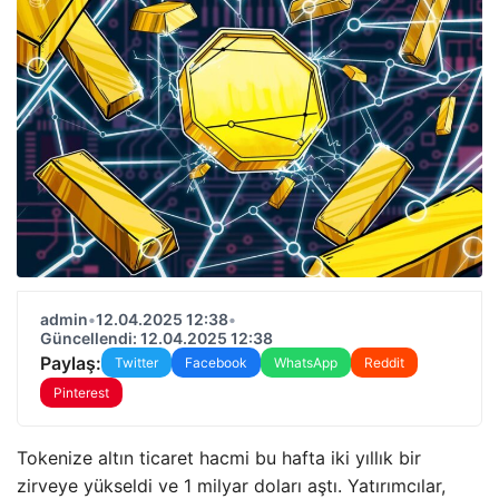
admin
•
12.04.2025 12:38
•
Güncellendi: 12.04.2025 12:38
Paylaş:
Twitter
Facebook
WhatsApp
Reddit
Pinterest
Tokenize altın ticaret hacmi bu hafta iki yıllık bir
zirveye yükseldi ve 1 milyar doları aştı. Yatırımcılar,