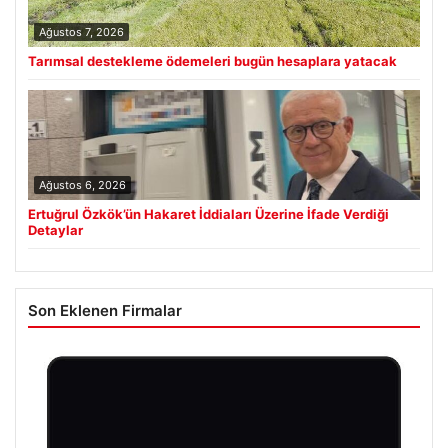
Ağustos 7, 2026
Tarımsal destekleme ödemeleri bugün hesaplara yatacak
Ağustos 6, 2026
Ertuğrul Özkök’ün Hakaret İddiaları Üzerine İfade Verdiği
Detaylar
Son Eklenen Firmalar