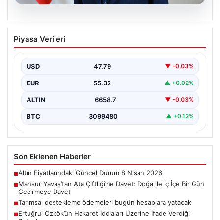
08.08.2026
Mansur Yavaş’tan Ata Çiftliği’ne Davet:
Piyasa Verileri
Doğa ile İç İçe Bir Gün Geçirmeye Davet
Başkent Ankara’nın sevilen belediye başkanı Mansur
Yavaş, geçtiğimiz günlerde yaptığı açıklamayla
USD
47.79
▼ -0.03%
Ankaralıları Gölbaşı bölgesinde…
EUR
55.32
▲ +0.02%
ALTIN
6658.7
▼ -0.03%
BTC
3099480
▲ +0.12%
Son Eklenen Haberler
Altın Fiyatlarındaki Güncel Durum 8 Nisan 2026
■
Mansur Yavaş’tan Ata Çiftliği’ne Davet: Doğa ile İç İçe Bir Gün
■
Geçirmeye Davet
Tarımsal destekleme ödemeleri bugün hesaplara yatacak
■
Ertuğrul Özkök’ün Hakaret İddiaları Üzerine İfade Verdiği
■