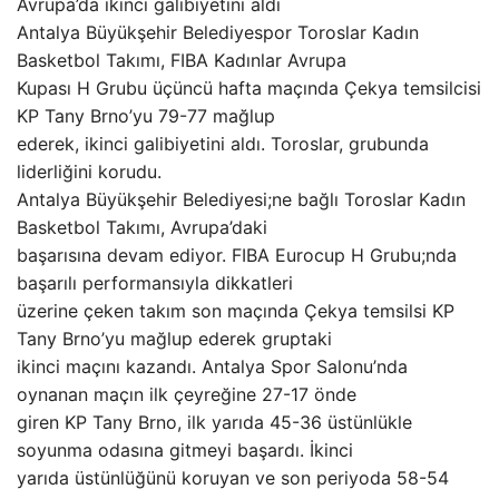
Avrupa’da ikinci galibiyetini aldı
Antalya Büyükşehir Belediyespor Toroslar Kadın
Basketbol Takımı, FIBA Kadınlar Avrupa
Kupası H Grubu üçüncü hafta maçında Çekya temsilcisi
KP Tany Brno’yu 79-77 mağlup
ederek, ikinci galibiyetini aldı. Toroslar, grubunda
liderliğini korudu.
Antalya Büyükşehir Belediyesi;ne bağlı Toroslar Kadın
Basketbol Takımı, Avrupa’daki
başarısına devam ediyor. FIBA Eurocup H Grubu;nda
başarılı performansıyla dikkatleri
üzerine çeken takım son maçında Çekya temsilsi KP
Tany Brno’yu mağlup ederek gruptaki
ikinci maçını kazandı. Antalya Spor Salonu’nda
oynanan maçın ilk çeyreğine 27-17 önde
giren KP Tany Brno, ilk yarıda 45-36 üstünlükle
soyunma odasına gitmeyi başardı. İkinci
yarıda üstünlüğünü koruyan ve son periyoda 58-54