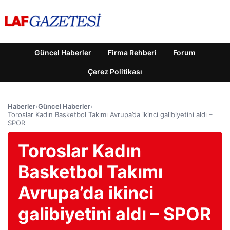
Güncel Haberler
Firma Rehberi
Forum
Çerez Politikası
Haberler
›
Güncel Haberler
›
Toroslar Kadın Basketbol Takımı Avrupa’da ikinci galibiyetini aldı –
SPOR
Toroslar Kadın
Basketbol Takımı
Avrupa’da ikinci
galibiyetini aldı – SPOR