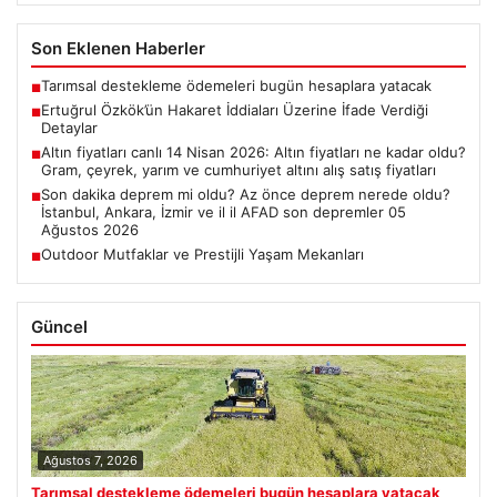
Son Eklenen Haberler
Tarımsal destekleme ödemeleri bugün hesaplara yatacak
■
Ertuğrul Özkök’ün Hakaret İddiaları Üzerine İfade Verdiği
■
Detaylar
Altın fiyatları canlı 14 Nisan 2026: Altın fiyatları ne kadar oldu?
■
Gram, çeyrek, yarım ve cumhuriyet altını alış satış fiyatları
Son dakika deprem mi oldu? Az önce deprem nerede oldu?
■
İstanbul, Ankara, İzmir ve il il AFAD son depremler 05
Ağustos 2026
Outdoor Mutfaklar ve Prestijli Yaşam Mekanları
■
Güncel
Ağustos 7, 2026
Tarımsal destekleme ödemeleri bugün hesaplara yatacak