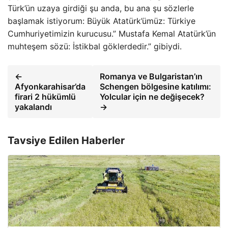
Türk’ün uzaya girdiği şu anda, bu ana şu sözlerle
başlamak istiyorum: Büyük Atatürk’ümüz: Türkiye
Cumhuriyetimizin kurucusu.” Mustafa Kemal Atatürk’ün
muhteşem sözü: İstikbal göklerdedir.” gibiydi.
←
Romanya ve Bulgaristan’ın
Afyonkarahisar’da
Schengen bölgesine katılımı:
firari 2 hükümlü
Yolcular için ne değişecek?
yakalandı
→
Tavsiye Edilen Haberler