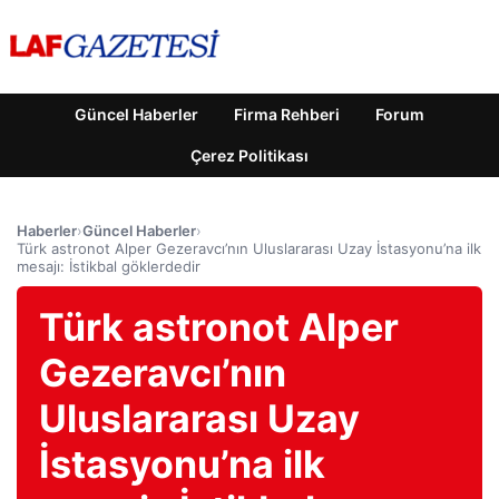
Güncel Haberler
Firma Rehberi
Forum
Çerez Politikası
Haberler
›
Güncel Haberler
›
Türk astronot Alper Gezeravcı’nın Uluslararası Uzay İstasyonu’na ilk
mesajı: İstikbal göklerdedir
Türk astronot Alper
Gezeravcı’nın
Uluslararası Uzay
İstasyonu’na ilk