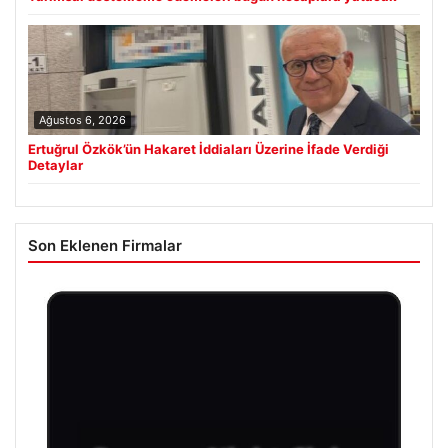
Ağustos 6, 2026
Ertuğrul Özkök’ün Hakaret İddiaları Üzerine İfade Verdiği
Detaylar
Son Eklenen Firmalar