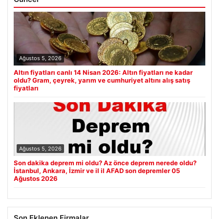
Ağustos 5, 2026
Altın fiyatları canlı 14 Nisan 2026: Altın fiyatları ne kadar
oldu? Gram, çeyrek, yarım ve cumhuriyet altını alış satış
fiyatları
Ağustos 5, 2026
Son dakika deprem mi oldu? Az önce deprem nerede oldu?
İstanbul, Ankara, İzmir ve il il AFAD son depremler 05
Ağustos 2026
Son Eklenen Firmalar