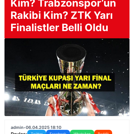
Kim? Trabzonspor’un
Rakibi Kim? ZTK Yarı
Finalistler Belli Oldu
admin
•
06.04.2025 18:10
Paylaş:
Twitter
Facebook
WhatsApp
Reddit