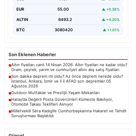
{ “title”: “05 Ağustos 2026 Güncel Deprem Durumu ve
EUR
55.00
▲ +0.26%
Son Değerlendirmeler”, “content”: “ Bugün…
ALTIN
6493.2
▲ +4.20%
BTC
3080420
▲ +1.01%
Son Eklenen Haberler
Altın fiyatları canlı 14 Nisan 2026: Altın fiyatları ne kadar oldu?
■
Gram, çeyrek, yarım ve cumhuriyet altını alış satış fiyatları
Son dakika deprem mi oldu? Az önce deprem nerede oldu?
■
İstanbul, Ankara, İzmir ve il il AFAD son depremler 05
Ağustos 2026
Outdoor Mutfaklar ve Prestijli Yaşam Mekanları
■
Hatay’da Değerli Posta Güvercinleri Kümeste Bakılıyor,
■
Otomobil Takası Teklifleri Alınıyor
Milletvekili Sera Kadıgil’e Cumhurbaşkanına Hakaret ve Tehdit
■
Soruşturması Başlatıldı
Güncel