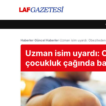
Haberler
›
Güncel Haberler
›
Uzman isim uyardı: Obeziteden
Uzman isim uyardı:
çocukluk çağında ba