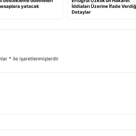
l destekleme ödemeleri
Ertuğrul Özkök’ün Hakaret
hesaplara yatacak
İddiaları Üzerine İfade Verdiğ
Detaylar
nlar
*
ile işaretlenmişlerdir