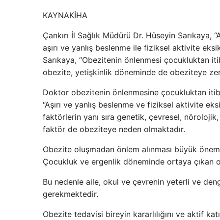
KAYNAK
İHA
Çankırı İl Sağlık Müdürü Dr. Hüseyin Sarıkaya,
aşırı ve yanlış beslenme ile fiziksel aktivite eks
Sarıkaya, “Obezitenin önlenmesi çocukluktan it
obezite, yetişkinlik döneminde de obeziteye zem
Doktor obezitenin önlenmesine çocukluktan itiba
“Aşırı ve yanlış beslenme ve fiziksel aktivite eks
faktörlerin yanı sıra genetik, çevresel, nörolojik
faktör de obeziteye neden olmaktadır.
Obezite oluşmadan önlem alınması büyük önem ta
Çocukluk ve ergenlik döneminde ortaya çıkan obe
Bu nedenle aile, okul ve çevrenin yeterli ve deng
gerekmektedir.
Obezite tedavisi bireyin kararlılığını ve aktif kat