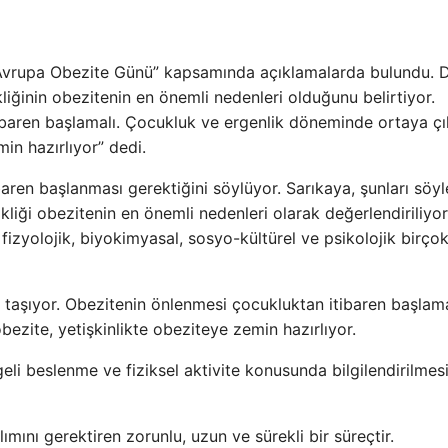
 “Avrupa Obezite Günü” kapsamında açıklamalarda bulundu. 
ikliğinin obezitenin en önemli nedenleri olduğunu belirtiyor.
ibaren başlamalı. Çocukluk ve ergenlik döneminde ortaya ç
in hazırlıyor” dedi.
ren başlanması gerektiğini söylüyor. Sarıkaya, şunları söyl
ikliği obezitenin en önemli nedenleri olarak değerlendiriliyor
, fizyolojik, biyokimyasal, sosyo-kültürel ve psikolojik birço
şıyor. Obezitenin önlenmesi çocukluktan itibaren başlamal
zite, yetişkinlikte obeziteye zemin hazırlıyor.
eli beslenme ve fiziksel aktivite konusunda bilgilendirilmes
ılımını gerektiren zorunlu, uzun ve sürekli bir süreçtir.