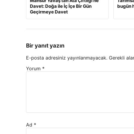
Mansur Yavaş’tan Ata Çiftliği’ne
Tarımsa
Davet: Doğa ile İç İçe Bir Gün
bugün 
Geçirmeye Davet
Bir yanıt yazın
E-posta adresiniz yayınlanmayacak.
Gerekli ala
Yorum
*
Ad
*