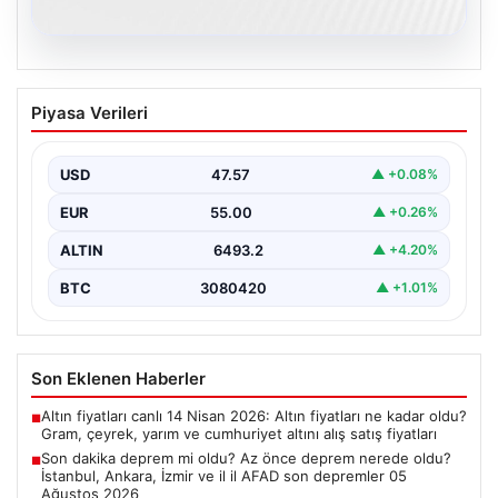
05.08.2026
Son dakika deprem mi oldu? Az önce
Piyasa Verileri
deprem nerede oldu? İstanbul, Ankara,
İzmir ve il il AFAD son depremler 05
Ağustos 2026
USD
47.57
▲ +0.08%
{ “title”: “05 Ağustos 2026 Güncel Deprem Durumu ve
EUR
55.00
▲ +0.26%
Son Değerlendirmeler”, “content”: “ Bugün…
ALTIN
6493.2
▲ +4.20%
BTC
3080420
▲ +1.01%
Son Eklenen Haberler
Altın fiyatları canlı 14 Nisan 2026: Altın fiyatları ne kadar oldu?
■
Gram, çeyrek, yarım ve cumhuriyet altını alış satış fiyatları
Son dakika deprem mi oldu? Az önce deprem nerede oldu?
■
İstanbul, Ankara, İzmir ve il il AFAD son depremler 05
Ağustos 2026