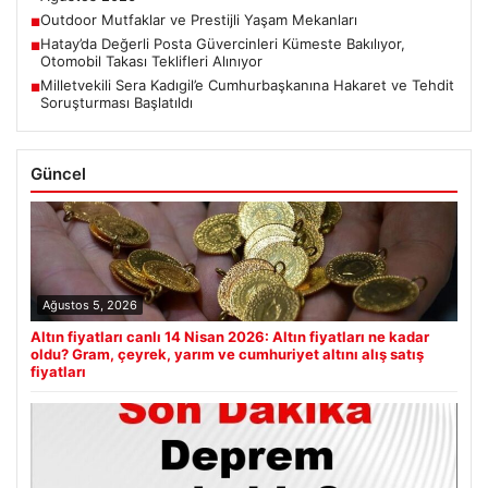
Outdoor Mutfaklar ve Prestijli Yaşam Mekanları
■
Hatay’da Değerli Posta Güvercinleri Kümeste Bakılıyor,
■
Otomobil Takası Teklifleri Alınıyor
Milletvekili Sera Kadıgil’e Cumhurbaşkanına Hakaret ve Tehdit
■
Soruşturması Başlatıldı
Güncel
Ağustos 5, 2026
Altın fiyatları canlı 14 Nisan 2026: Altın fiyatları ne kadar
oldu? Gram, çeyrek, yarım ve cumhuriyet altını alış satış
fiyatları