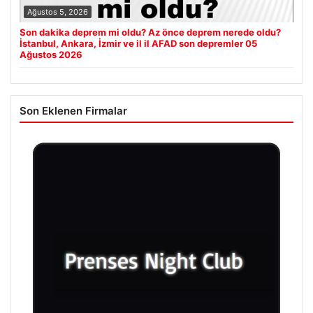
Ağustos 5, 2026
Son dakika deprem mi oldu? Az önce deprem nerede oldu?
İstanbul, Ankara, İzmir ve il il AFAD son depremler 05
Ağustos 2026
Son Eklenen Firmalar