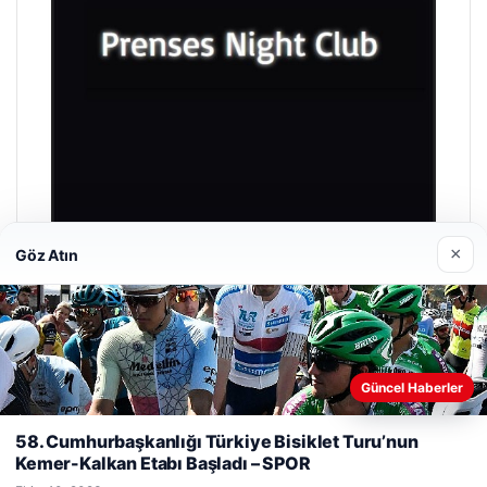
×
Göz Atın
Prenses Night Club
Nisan 29, 2026
Güncel Haberler
Web sitemizi nasıl kullandığınızı daha iyi anlayabilmek,
deneyiminizi kişiselleştirmek ve geliştirmek amacıyla çerezler
58. Cumhurbaşkanlığı Türkiye Bisiklet Turu’nun
kullanıyoruz.
Çerez Politikamız
Kemer-Kalkan Etabı Başladı – SPOR
Reddet
Kabul Et
© 2026 Laf Gazetesi