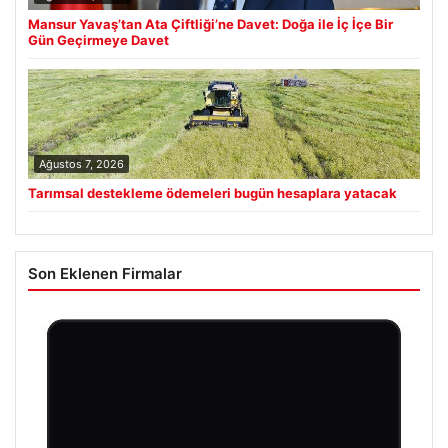
Mansur Yavaş’tan Ata Çiftliği’ne Davet: Doğa ile İç İçe Bir
Gün Geçirmeye Davet
Ağustos 7, 2026
Tarımsal destekleme ödemeleri bugün hesaplara yatacak
Son Eklenen Firmalar