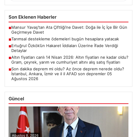
Son Eklenen Haberler
Mansur Yavaş’tan Ata Çiftliği’ne Davet: Doğa ile İç İçe Bir Gün
■
Geçirmeye Davet
Tarımsal destekleme ödemeleri bugün hesaplara yatacak
■
Ertuğrul Özkök’ün Hakaret İddiaları Üzerine İfade Verdiği
■
Detaylar
Altın fiyatları canlı 14 Nisan 2026: Altın fiyatları ne kadar oldu?
■
Gram, çeyrek, yarım ve cumhuriyet altını alış satış fiyatları
Son dakika deprem mi oldu? Az önce deprem nerede oldu?
■
İstanbul, Ankara, İzmir ve il il AFAD son depremler 05
Ağustos 2026
Güncel
Ağustos 8, 2026