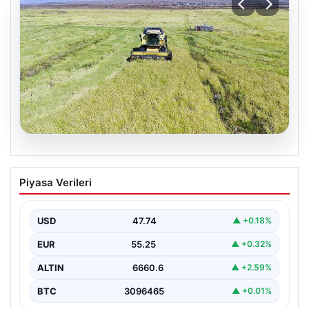
07.08.2026
Tarımsal destekleme ödemeleri bugün
Piyasa Verileri
hesaplara yatacak
USD
47.74
▲ +0.18%
EUR
55.25
▲ +0.32%
ALTIN
6660.6
▲ +2.59%
BTC
3096465
▲ +0.01%