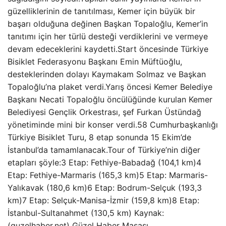
güzelliklerinin de tanıtılması, Kemer için büyük bir
başarı olduğuna değinen Başkan Topaloğlu, Kemer’in
tanıtımı için her türlü desteği verdiklerini ve vermeye
devam edeceklerini kaydetti.Start öncesinde Türkiye
Bisiklet Federasyonu Başkanı Emin Müftüoğlu,
desteklerinden dolayı Kaymakam Solmaz ve Başkan
Topaloğlu’na plaket verdi.Yarış öncesi Kemer Belediye
Başkanı Necati Topaloğlu öncülüğünde kurulan Kemer
Belediyesi Gençlik Orkestrası, şef Furkan Üstündağ
yönetiminde mini bir konser verdi.58 Cumhurbaşkanlığı
Türkiye Bisiklet Turu, 8 etap sonunda 15 Ekim’de
İstanbul’da tamamlanacak.Tour of Türkiye’nin diğer
etapları şöyle:3 Etap: Fethiye-Babadağ (104,1 km)4
Etap: Fethiye-Marmaris (165,3 km)5 Etap: Marmaris-
Yalıkavak (180,6 km)6 Etap: Bodrum-Selçuk (193,3
km)7 Etap: Selçuk-Manisa-İzmir (159,8 km)8 Etap:
İstanbul-Sultanahmet (130,5 km) Kaynak:
(guzelhaber.net) Güzel Haber Masası