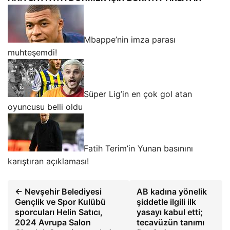
Mbappe’nin imza parası
muhteşemdi!
Süper Lig’in en çok gol atan
oyuncusu belli oldu
Fatih Terim’in Yunan basınını
karıştıran açıklaması!
← Nevşehir Belediyesi
AB kadına yönelik
Gençlik ve Spor Kulübü
şiddetle ilgili ilk
sporcuları Helin Satıcı,
yasayı kabul etti;
2024 Avrupa Salon
tecavüzün tanımı