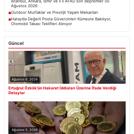
İstanbul, Ankara, İzmir ve il il AFAD son depremler 05
Ağustos 2026
Outdoor Mutfaklar ve Prestijli Yaşam Mekanları
■
Hatay’da Değerli Posta Güvercinleri Kümeste Bakılıyor,
■
Otomobil Takası Teklifleri Alınıyor
Güncel
Ağustos 6, 2026
Ertuğrul Özkök’ün Hakaret İddiaları Üzerine İfade Verdiği
Detaylar
Ağustos 5, 2026