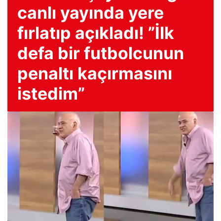
canlı yayında yere
fırlatıp açıkladı! ”İlk
defa bir futbolcunun
penaltı kaçırmasını
istedim”