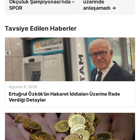
Okçuluk Şampiyonası’nda –
üzerinde
SPOR
anlaşamadı →
Tavsiye Edilen Haberler
Ağustos 6, 2026
Ertuğrul Özkök’ün Hakaret İddiaları Üzerine İfade
Verdiği Detaylar