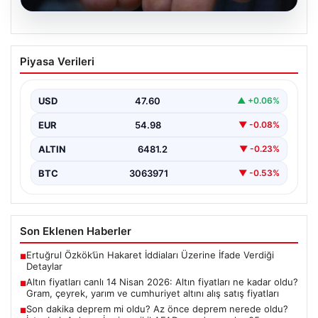
05.08.2026
Altın fiyatları canlı 14 Nisan 2026: Altın
Piyasa Verileri
fiyatları ne kadar oldu? Gram, çeyrek,
yarım ve cumhuriyet altını alış satış
fiyatları
USD
47.60
▲ +0.06%
EUR
54.98
▼ -0.08%
ALTIN
6481.2
▼ -0.23%
BTC
3063971
▼ -0.53%
Son Eklenen Haberler
Ertuğrul Özkök’ün Hakaret İddiaları Üzerine İfade Verdiği
■
Detaylar
Altın fiyatları canlı 14 Nisan 2026: Altın fiyatları ne kadar oldu?
■
Gram, çeyrek, yarım ve cumhuriyet altını alış satış fiyatları
Son dakika deprem mi oldu? Az önce deprem nerede oldu?
■