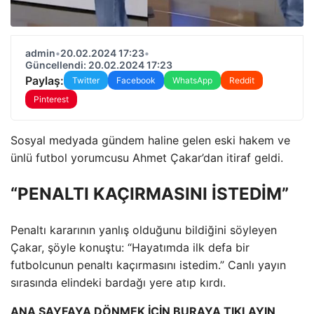
admin
•
20.02.2024 17:23
•
Güncellendi: 20.02.2024 17:23
Paylaş:
Twitter
Facebook
WhatsApp
Reddit
Pinterest
Sosyal medyada gündem haline gelen eski hakem ve
ünlü futbol yorumcusu Ahmet Çakar’dan itiraf geldi.
“PENALTI KAÇIRMASINI İSTEDİM”
Penaltı kararının yanlış olduğunu bildiğini söyleyen
Çakar, şöyle konuştu: “Hayatımda ilk defa bir
futbolcunun penaltı kaçırmasını istedim.” Canlı yayın
sırasında elindeki bardağı yere atıp kırdı.
ANA SAYFAYA DÖNMEK İÇİN BURAYA TIKLAYIN