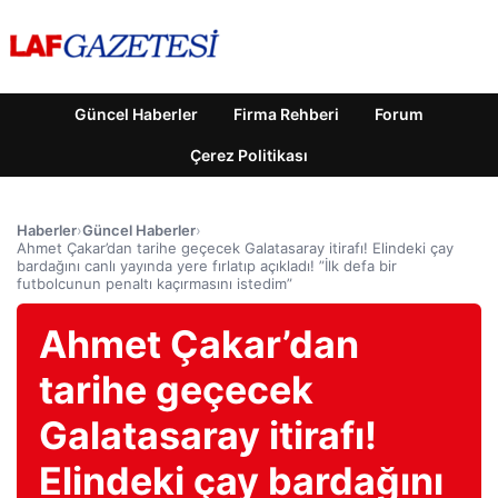
Güncel Haberler
Firma Rehberi
Forum
Çerez Politikası
Haberler
›
Güncel Haberler
›
Ahmet Çakar’dan tarihe geçecek Galatasaray itirafı! Elindeki çay
bardağını canlı yayında yere fırlatıp açıkladı! ”İlk defa bir
futbolcunun penaltı kaçırmasını istedim”
Ahmet Çakar’dan
tarihe geçecek
Galatasaray itirafı!
Elindeki çay bardağını