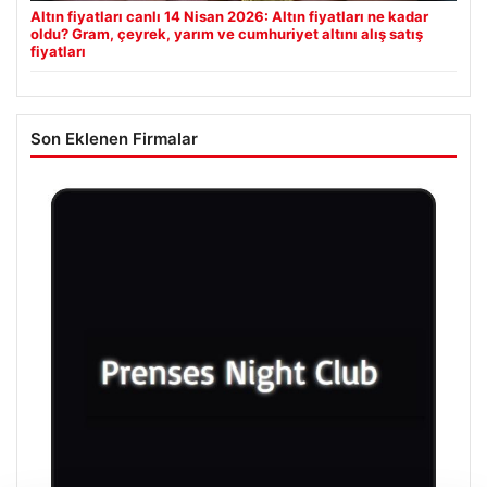
Altın fiyatları canlı 14 Nisan 2026: Altın fiyatları ne kadar
oldu? Gram, çeyrek, yarım ve cumhuriyet altını alış satış
fiyatları
Son Eklenen Firmalar